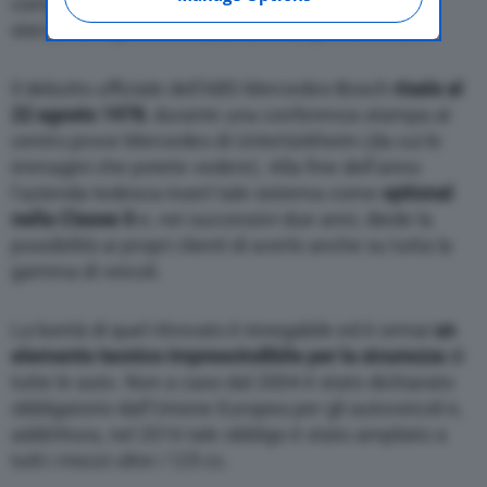
complesse rispetto a quelle di un aereo: ruote
asked again on other Editoriale Nazionale
sterzanti, superfici stradali diverse, percorsi curvi.
websites that use the same consent
management platform (CMP). You can still
modify or withdraw your choice at any time
Il debutto ufficiale dell’ABS Mercedes-Bosch
risale al
through the “Privacy Settings” section.
22 agosto 1978
, durante una conferenza stampa al
centro prove Mercedes di Untertürkheim (da cui le
immagini che potete vedere). Alla fine dell’anno
l’azienda tedesca inserì tale sistema come
optional
nella Classe S
e, nei successivi due anni, diede la
possibilità ai propri clienti di averlo anche su tutta la
gamma di veicoli.
La bontà di quel ritrovato è innegabile ed è ormai
un
elemento tecnico imprescindibile per la sicurezza
di
tutte le auto. Non a caso dal 2004 è stato dichiarato
obbligatorio dall’Unione Europea per gli autoveicoli e,
addirittura, nel 2016 tale obbligo è stato ampliato a
tutti i mezzi oltre i 125 cc.