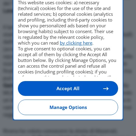
This website uses cookies: a) necessary
del Tridente al
Museo Panini
, provando il
Suv
(technical) cookies for the use of the site and
Levante
.
related services; b) optional cookies (analytics
and profiling, including third-party cookies to
show you personalized ads based on your
Il lanciatore, classe 1969 e originario di Panama, è
browsing habits) subject to consent. Their use
stato protagonista nella
MLB
(Major League Baseball)
is regulated by the relevant cookie policy,
dall’esordio, nel lontano 1995, fino al suo ritiro
which you can read
by clicking here
.
To give consent to optional cookies, you can
(avvenuto nel 2013), vestendo sempre i colori della
accept all of them by clicking the Accept All
squadra di New York. Tra i tanti successi ottenuti nella
button below. By clicking Manage Options, you
sua lunga carriera brillano le
5 World Series
(le serie
can access the control panel and refuse all
finali del campionato professionistico americano), ma
cookies (including profiling cookies); if you
refuse everything, only technical cookies will
può vantare anche
12 convocazioni per l’All-Star
be used by default. Here is the list of
providers
.
Game
, oltre a detenere il primato di tutti i tempi della
Accept All
Cookie consent will be stored and applied also
MLB per numero di salvezze ottenute (ovvero quando
to the other websites of Editoriale Nazionale
un lanciatore entra in partita con la propria squadra in
and their subdomains. By expressing your
choice on this site, you will therefore not be
vantaggio e la chiude vittoriosamente senza farsi mai
Manage Options
asked again on other Editoriale Nazionale
raggiungere).
websites that use the same consent
management platform (CMP). You can still
modify or withdraw your choice at any time
Rivera ha voluto conoscere la storia di Maserati,
through the “Privacy Settings” section.