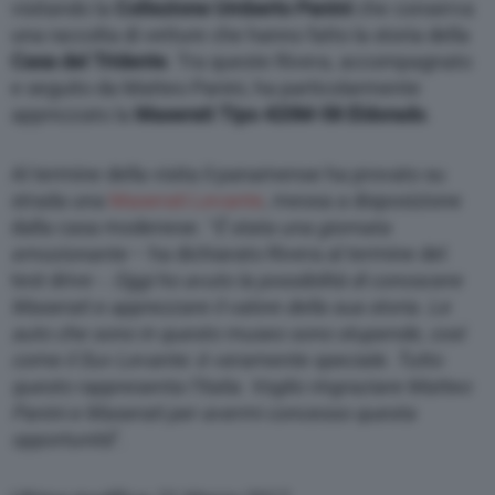
visitando la
Collezione Umberto Panini
che conserva
una raccolta di vetture che hanno fatto la storia della
Casa del Tridente
. Tra queste Rivera, accompagnato
e seguito da Matteo Panini, ha particolarmente
apprezzato la
Maserati Tipo 420M-58 Eldorado
.
Al termine della visita il panamense ha provato su
strada una
Maserati Levante
, messa a disposizione
dalla casa modenese. “
È stata una giornata
emozionante
– ha dichiarato Rivera al termine del
test drive -.
Oggi ho avuto la possibilità di conoscere
Maserati e apprezzare il valore della sua storia. Le
auto che sono in questo museo sono stupende, così
come il Suv Levante: è veramente speciale. Tutto
questo rappresenta l’Italia. Voglio ringraziare Matteo
Panini e Maserati per avermi concesso questa
opportunità
”.