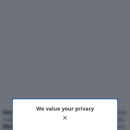
Motor Valley Fest
Varie
We value your privacy
Mariano Rivera
, leggenda del baseball degli Stati Uniti
e bandiera dei
New York Yankees
è stato ospite della
Maserati
e ha visitato la collezione privata della Casa