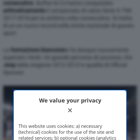
consecutivo
. Buffon & Co hanno conquistato
aritmeticamente
il campionato di calcio Serie A TIM
2017-2018 per la settima volta consecutiva. Si tratta
di un un nuovo record nella storia nazionale di questo
sport.
La
formazione bianconer
a ha dunque nuovamente
superato i limiti. Un grande percorso di successi, che
Jeep
dalla stagione 2012-2013 in qualità di Official
Sponsor.
We value your privacy
This website uses cookies: a) necessary
(technical) cookies for the use of the site and
related services; b) optional cookies (analytics