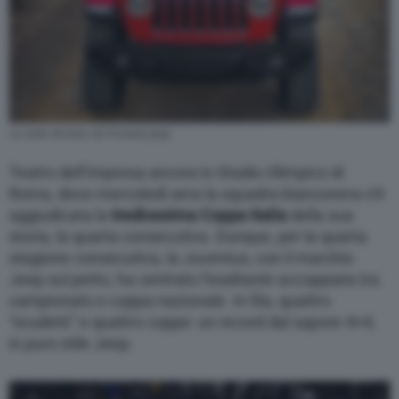
Le sette feritoie nel frontale Jeep
Teatro dell’impresa ancora lo Stadio Olimpico di
Roma, dove mercoledì sera la squadra bianconera s’è
aggiudicata la
tredicesima Coppa Italia
della sua
storia, la quarta consecutiva. Dunque, per la quarta
stagione consecutiva, la Juventus, con il marchio
Jeep sul petto, ha centrato l’esaltante accoppiata tra
campionato e coppa nazionale. In fila, quattro
“scudetti” e quattro coppe: un record dal sapore 4×4,
in puro stile Jeep.