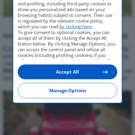
and profiling, including third-party cookies to
show you personalized ads based on your
browsing habits) subject to consent. Their use
is regulated by the relevant cookie policy,
which you can read
by clicking here
.
To give consent to optional cookies, you can
Sette scudetti, sette feritoie nella griglia Jeep
accept all of them by clicking the Accept All
button below. By clicking Manage Options, you
È un numero, il sette, da sempre legato alla storia del
can access the control panel and refuse all
cookies (including profiling cookies); if you
marchio Jeep. Già dal 1945, infatti, la CJ-2A, la prima
refuse everything, only technical cookies will
Jeep pensata per uso civile,
sfoggiava la griglia
be used by default. Here is the list of
providers
.
frontale a sette feritoie
, e questo tratto è divenuto, nel
Accept All
Cookie consent will be stored and applied also
tempo uno dei simboli più genuini e iconici del brand.
to the other websites of Editoriale Nazionale
and their subdomains. By expressing your
choice on this site, you will therefore not be
Manage Options
asked again on other Editoriale Nazionale
websites that use the same consent
management platform (CMP). You can still
modify or withdraw your choice at any time
through the “Privacy Settings” section.