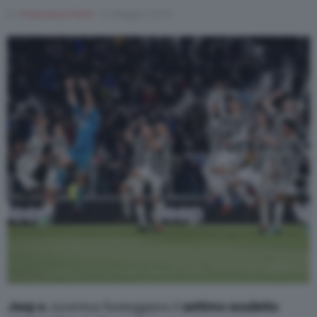
Di
Francesco Forni
14 Maggio 2018
Varie
Jeep e
Juventus festeggiano il
settimo scudetto