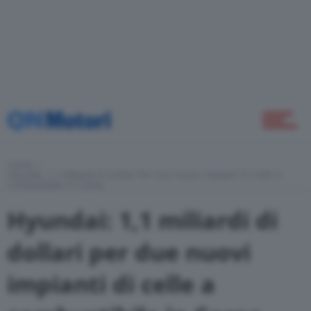
Home
Novità
Green
Home
Hyundai: 1,1 Miliardi Di Dollari Per Due Nuovi Impianti Di Celle A
Combustibile In Corea
Self Drive
Hyundai: 1,1 miliardi di
dollari per due nuovi
Come Fare
impianti di celle a