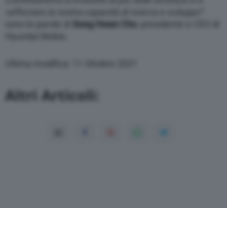
rafforzare la nostra capacità di ricerca e sviluppo”
:
sono le parole di
Sung Hwan Cho
, presidente e CEO di
Hyundai Mobis.
Ultima modifica: 11 Ottobre 2021
Altri Articoli: