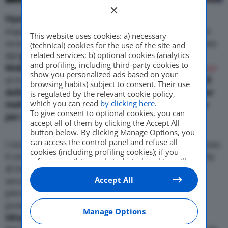
Hyundai
è una delle case automobilistiche più
impegnate nel settore della
mobilità a idrogeno
. Un
This website uses cookies: a) necessary
recente esempio di questo impegno è rappresentato
(technical) cookies for the use of the site and
related services; b) optional cookies (analytics
dal
grande investimento
effettuato da
Hyundai
and profiling, including third-party cookies to
Mobis
, società che fornisce
componenti e tecnologie
show you personalized ads based on your
al marchio coreano. Parliamo di circa
1,1 miliardi di
browsing habits) subject to consent. Their use
dollari
(quasi 1 miliardo di euro) messi sul piatto
per
is regulated by the relevant cookie policy,
which you can read
by clicking here
.
realizzare due
nuovi grandi
impianti di produzione
To give consent to optional cookies, you can
per celle a combustibile a idrogeno
.
accept all of them by clicking the Accept All
button below. By clicking Manage Options, you
can access the control panel and refuse all
I nuovi poli di produzione
sorgeranno in Corea
, presso
cookies (including profiling cookies); if you
il complesso industriale Cheongna International City
refuse everything, only technical cookies will
di Incheon, e inizieranno ad essere operativi nella
be used by default. Here is the list of
providers
.
Accept All
Cookie consent will be stored and applied also
seconda metà del 2023. Quando arriveranno alla
to the other websites of Editoriale Nazionale
piena capacità, i due impianti saranno in grado di
and their subdomains. By expressing your
produrre
fino a 100mila celle a combustibile a
choice on this site, you will therefore not be
Manage Options
idrogeno all’anno
.
asked again on other Editoriale Nazionale