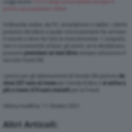
Leggi anche:
Il 51% degli automobilisti europei è
pronto ad acquistare online
Ordinando online, da PC, smartphone o tablet, i clienti
possono decidere a quale concessionario far arrivare
il veicolo e dove far fare la manutenzione. L’acquisto
non è ovviamente al buio: gli utenti, se lo desiderano,
possono
prenotare un test drive
sempre attraverso il
servizio Hond ON.
I prezzi per gli abbonamenti di Honda ON partono
da
circa 237 euro al mese
per Honda N-Box e
si arriva a
più o meno 374 euro mensili
per la Freed.
Ultima modifica: 11 Ottobre 2021
Altri Articoli: