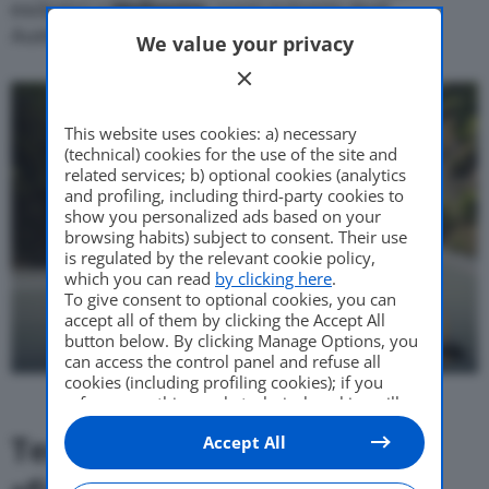
esclusivo a
Melbourne
, cuore pulsante degli
Australian Open.
We value your privacy
This website uses cookies: a) necessary
(technical) cookies for the use of the site and
related services; b) optional cookies (analytics
and profiling, including third-party cookies to
show you personalized ads based on your
browsing habits) subject to consent. Their use
is regulated by the relevant cookie policy,
which you can read
by clicking here
.
To give consent to optional cookies, you can
accept all of them by clicking the Accept All
button below. By clicking Manage Options, you
can access the control panel and refuse all
cookies (including profiling cookies); if you
refuse everything, only technical cookies will
be used by default. Here is the list of
providers
.
Tennis Skill Challenge: la
Accept All
Cookie consent will be stored and applied also
to the other websites of Editoriale Nazionale
and their subdomains. By expressing your