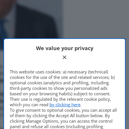
We value your privacy
 della strada: dalle parole
This website uses cookies: a) necessary (technical)
 dev’essere una questione
cookies for the use of the site and related services; b)
pelloni,
Responsabile
optional cookies (analytics and profiling, including
third-party cookies to show you personalized ads
based on your browsing habits) subject to consent.
ceministro alle
Their use is regulated by the relevant cookie policy,
resentanti della Polizia
which you can read
by clicking here
.
gnate per rafforzare la
To give consent to optional cookies, you can accept all
e Associazioni.
of them by clicking the Accept All button below. By
clicking Manage Options, you can access the control
panel and refuse all cookies (including profiling