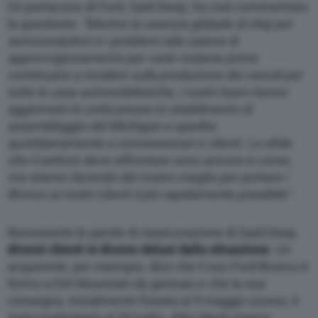
management platform (CMP). You can still
Un portavoce di Ford, Said Deep, ha così commentato
modify or withdraw your choice at any time
la questione:
“Mentre la carenza globale di chip per
through the “Privacy Settings” section.
semiconduttori e i problemi alla catena di
approvvigionamento per varie materie prime
continuano a incidere sulla produzione dei veicoli per
tutte le case automobilistiche, i nostri team hanno
aggiornato le unità presso lo stabilimento di
assemblaggio del Michigan e spedito
quotidianamente a concessionari e clienti. Le sfide
che il settore deve affrontare sono ancora in corso,
ma stiamo facendo del nostro meglio per portare i
Bronco ai nostri clienti il più rapidamente possibile”
.
Nonostante le parole di rassicurazione di Said Deep,
diversi clienti si dicono delusi dalla situazione
. Un
acquirente, per esempio, dice che il suo Ford Bronco è
fermo a Dirt Mountain da gennaio e che la sua
consegna, inizialmente fissata al 9 maggio scorso, è
stata posticipata al 26 luglio. Altri clienti stanno