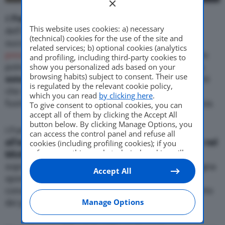
Il
Ford Bronco
, il nuovo attesissimo fuoristrada
This website uses cookies: a) necessary
dell’Ovale Blu, sappiamo essere già un grande
(technical) cookies for the use of the site and
successo, grazie agli innumerevoli
ordini già
related services; b) optional cookies (analytics
presentati
ancora prima del suo debutto. Ma l’idillio
and profiling, including third-party cookies to
potrebbe rompersi.
show you personalized ads based on your
Migliaia di Ford Bronco
, infatti,
browsing habits) subject to consent. Their use
sono fermi in attesa di essere consegnati
, e i clienti
is regulated by the relevant cookie policy,
che si sono visti rimandare l’arrivo del proprio
which you can read
by clicking here
.
fuoristrada iniziano a mostrare segni di insofferenza.
To give consent to optional cookies, you can
accept all of them by clicking the Accept All
button below. By clicking Manage Options, you
I Ford Bronco bloccati si trovano
accumulati
can access the control panel and refuse all
all’esterno di uno stabilimento
di produzione Ford
nel
cookies (including profiling cookies); if you
refuse everything, only technical cookies will
Michigan
. L’insieme dei veicoli fermi è stato
be used by default. Here is the list of
providers
.
soprannominato Dirt Mountain dai clienti (“montagna
Accept All
Cookie consent will be stored and applied also
sporca”), preoccupati di quali possono essere le
to the other websites of Editoriale Nazionale
conseguenze di un’esposizione prolungata all’aperto
and their subdomains. By expressing your
choice on this site, you will therefore not be
Manage Options
dei propri veicoli.
asked again on other Editoriale Nazionale
websites that use the same consent