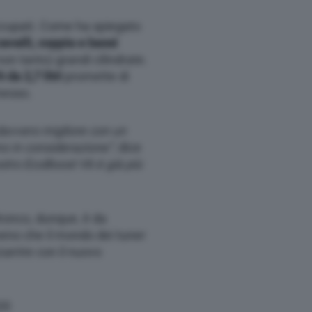
cupati. Come ha spiegato
avalli, coppia e bassi
on tanto) grandi cilindrate.
da 2,7 litri
promette di
messo.
 davvero migliore con un
o in considerazione”
, dice
nostro EcoBoost V6 è già più
ronco, dunque, è da
eno che il mondo dei tuner
zarrire con il nuovo
20