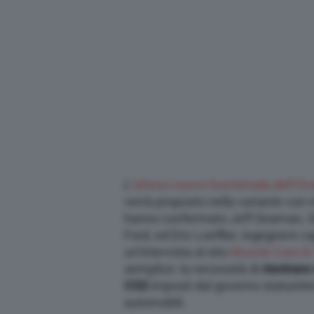
L’
atteso nuovo fuoristrada dell’Ov
verrà proposto nella variante con
hanno confermato Jeff Seaman, G
Ford, ed Eric Loefller, ingegnere c
un’intervista al sito
Muscle Cars &
semplice: la necessità di
rientrare 
CO2
imposti dal governo statuniten
automobili.