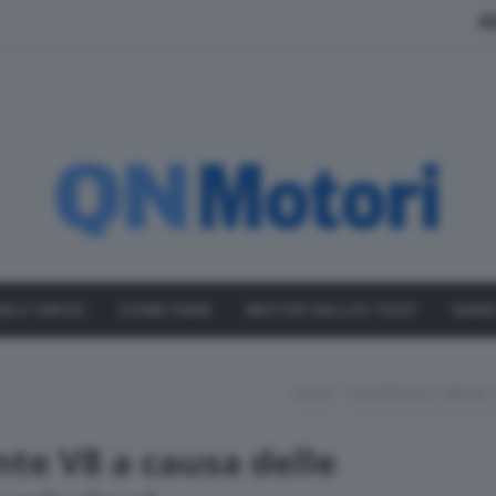
A
SELF DRIVE
COME FARE
MOTOR VALLEY FEST
VARI
Home
Ford Bronco: Niente 
nte V8 a causa delle