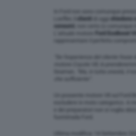
In Ford non sono comunque preoc
Loefller,
i clienti
di oggi
chiedono c
consumi
, non certo (o comunque n
L’attuale motore
Ford EcoBoost V6 
rappresentare il perfetto compro
“Se l’esperienza del cliente fosse
motore Coyote V8, lo prenderemm
Seaman,
“Ma, in tutta onestà, il 
che sufficiente”
.
Un possente motore V8 sul Ford B
escludere in moto categorico. A m
e dei preparatori non si voglia sbiz
fuoristrada Ford.
Ultima modifica: 14 Settembre 20