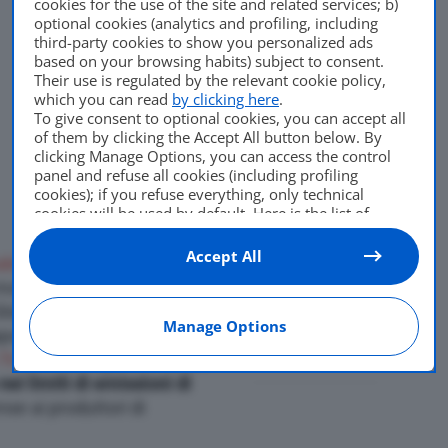
cookies for the use of the site and related services; b)
optional cookies (analytics and profiling, including
third-party cookies to show you personalized ads
based on your browsing habits) subject to consent.
Their use is regulated by the relevant cookie policy,
which you can read
by clicking here
.
To give consent to optional cookies, you can accept all
of them by clicking the Accept All button below. By
clicking Manage Options, you can access the control
panel and refuse all cookies (including profiling
cookies); if you refuse everything, only technical
cookies will be used by default. Here is the list of
providers
. Cookie consent will be stored and applied
also to the other websites of Editoriale Nazionale and
Accept All
ale Blu
, il
Ford Bronco
, non
their subdomains. By expressing your choice on this
 motore
Coyote V8
. Lo
site, you will therefore not be asked again on other
Di
Andrea Bressa
Editoriale Nazionale websites that use the same
lobal Program Manager di
Manage Options
consent management platform (CMP). You can still
14 Settembre 2020
apo nel progetto Bronco, in
modify or withdraw your choice at any time through
 Trucks
. La ragione è molto
the “Privacy Settings” section.
nei limiti di emissioni di
se ai produttori di