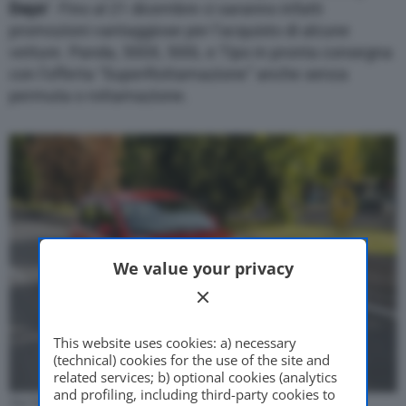
Days
“. Fino al 21 dicembre ci saranno infatti
promozioni vantaggiose per l’acquisto di alcune
vetture. Panda, 500X, 500L e Tipo in pronta consegna
con l’offerta “SuperRottamazione” anche senza
permuta o rottamazione.
We value your privacy
This website uses cookies: a) necessary
(technical) cookies for the use of the site and
related services; b) optional cookies (analytics
and profiling, including third-party cookies to
Fiat Panda