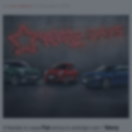
Di
Luca Aquino
13 Dicembre 2018
Varie
Il Natale in casa
Fiat
arriva in anticipo con i “
Merry