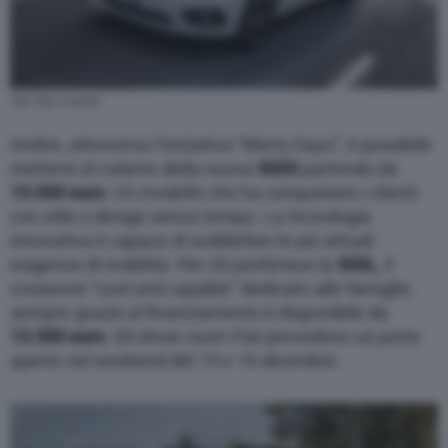
Fiat Tipo 5 porte
Inoltre, attraverso l’iniziativa “Merry Days”, è possibile
mettersi al volante della nuova
500X
partendo da
15.000 euro
. Un modello che ha conquistato i clienti
con stile e design senza tempo. La tecnologia
innovativa è capace di soddisfare le più attuali
esigenze di mobilità. Per chi preferisce la
500L
, il
crossover “cool and capable” dedicato alle famiglie,
sempre grazie al finanziamento è disponibile da
13.500 euro
. Gli show-room Fiat prevedono un porte
aperte nel weekend del 15 e 16 dicembre.