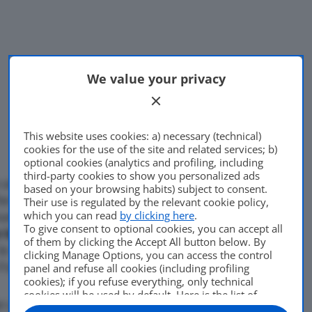
We value your privacy
This website uses cookies: a) necessary (technical)
cookies for the use of the site and related services; b)
optional cookies (analytics and profiling, including
third-party cookies to show you personalized ads
o una
partnership
based on your browsing habits) subject to consent.
che l’azienda americana
Their use is regulated by the relevant cookie policy,
Di
Andrea Bressa
which you can read
by clicking here
.
municazione wireless
To give consent to optional cookies, you can accept all
9 Febbraio 2022
 tecnologie avanzate
of them by clicking the Accept All button below. By
 le auto stradali che per i
clicking Manage Options, you can access the control
 Formula 1.
panel and refuse all cookies (including profiling
cookies); if you refuse everything, only technical
cookies will be used by default. Here is the list of
er di mercato lavorino
providers
. Cookie consent will be stored and applied