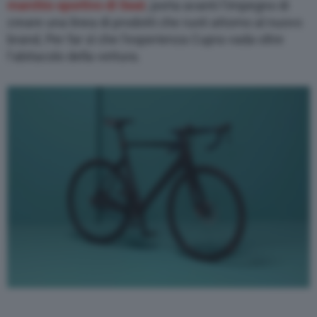
marchio sportivo di Seat
, porta avanti l’impegno di
creare una linea di prodotti che ruoti attorno al nuovo
brand, Per far sì che l’esperienza Cupra vada oltre
l’abitacolo della vettura.