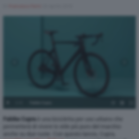
Di
Francesco Forni
26 Aprile 2018
1
/
6
Fabike Cupra
Fabike Cupra
è una bicicletta per uso urbano che
permetterà di vivere lo stile più puro del marchio
anche su due ruote. Con questo lancio, Cupra,