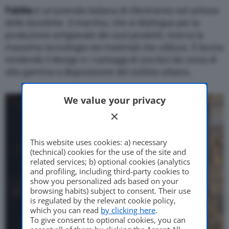
Fabike
è un’azienda italiana di riferimento nel settore
delle biciclette. Il marchio, che si distingue per la
produzione artigianale dei suoi prodotti, ricerca la
massima tecnologia nei materiali che utilizza. E lavora
rendendo il design e i vantaggi di una bici da corsa di
alta gamma a disposizione del ciclista urbano.
We value your privacy
This website uses cookies: a) necessary
(technical) cookies for the use of the site and
related services; b) optional cookies (analytics
and profiling, including third-party cookies to
show you personalized ads based on your
browsing habits) subject to consent. Their use
is regulated by the relevant cookie policy,
which you can read
by clicking here
.
To give consent to optional cookies, you can