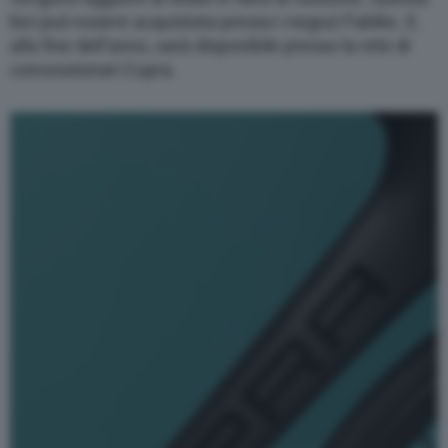
bici può essere acquistata presso i negozi Fabike. E,
alla fine dell’anno, sarà disponibile presso la rete di
concessionari Cupra.