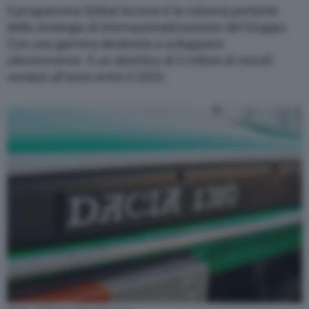
Il programma Global Access è la colonna portante
della strategia di internazionalizzazione del Gruppo.
Con una gamma destinata a svilupparsi
ulteriormente. E un obiettivo di 2 milioni di veicoli
venduti all’anno entro il 2022.