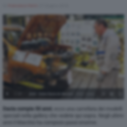
Di
Francesco Forni
27 Giugno 2018
Varie
1
/
97
2018 - Usine Dacia de Mioveni
2018 – Usine
Dacia de Mioveni
Dacia compie 50 anni
, ecco una carrellata dei modelli
speciali nella gallery che vedete qui sopra. Negli ultimi
anni il Marchio ha compiuto passi enorme.