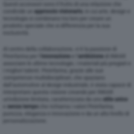
Questi accessori sono il frutto di una relazione che
condivide un
approccio visionario
, in cui arte, design e
tecnologia si combinano tra loro per creare un
prodotto speciale che si differenzia per la sua
esclusività.
Al centro della collaborazione, vi è la passione di
Pininfarina per l’
innovazione
e l’
ambizione
di INKAR
associare le ultime tecnologie, i materiali più pregiati e
i migliori talenti. Pininfarina, grazie alle sue
competenze multidisciplinari, che spaziano
dall’automotive al design industriale, è stata capace di
interpretare questa visione creando per INKAR
un’edizione limitata, caratterizzata da uno
stile unico
e
senza tempo
che richiama i valori Pininfarina,
purezza, eleganza e innovazione e da un alto livello di
personalizzazione.