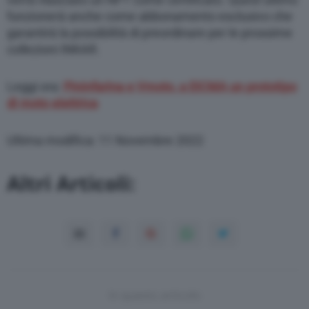
funzionerà anche come abbonamento esclusivo che
garantirà la possibilità di preordinare per le prossime
collezioni INKAR.
Leggi ora:
Pininfarina e Vmoto, a EICMA un prototipo
di moto elettrica
Ultima modifica: 11 Novembre 2022
Altri Articoli:
In questo articolo