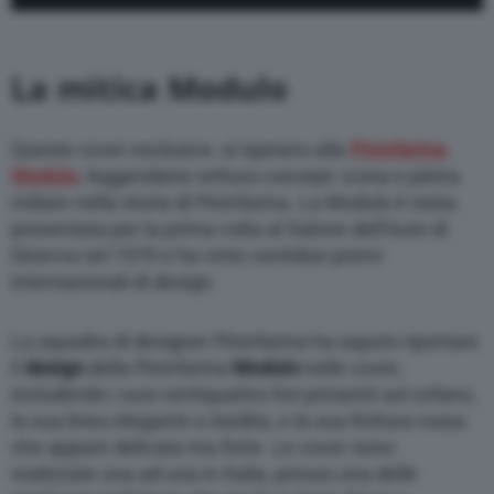
La mitica Modulo
Queste cover esclusive, si ispirano alla
Pininfarina
Modulo
, leggendaria vettura concept, icona e pietra
miliare nella storia di Pininfarina. La Modulo è stata
presentata per la prima volta al Salone dell’Auto di
Ginevra nel 1970 e ha vinto ventidue premi
internazionali di design.
La squadra di designer Pininfarina ha saputo riportare
il
design
della Pininfarina
Modulo
nelle cover,
includendo i suoi ventiquattro fori presenti sul cofano,
la sua linea elegante e inedita, e la sua finitura rossa
che appare delicata ma forte. Le cover sono
realizzate una ad una in Italia, presso una delle