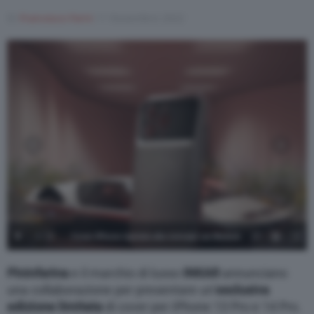
Di
Francesco Forni
11 Novembre 2022
1
/
19
Cover iPhone ispirata alla concept car Modulo
da Pininfarina e Inkar 4
Pininfarina
e il marchio di lusso
INKAR
annunciano
una collaborazione per presentare un’
esclusiva
edizione limitata
di cover per iPhone 13 Pro e 14 Pro.