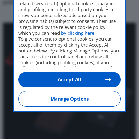
pellami usati per le rinomate vetture Pininfarina.
related services; b) optional cookies (analytics
and profiling, including third-party cookies to
show you personalized ads based on your
browsing habits) subject to consent. Their use
is regulated by the relevant cookie policy,
which you can read
by clicking here
.
To give consent to optional cookies, you can
accept all of them by clicking the Accept All
button below. By clicking Manage Options, you
can access the control panel and refuse all
cookies (including profiling cookies); if you
refuse everything, only technical cookies will
be used by default. Here is the list of
providers
.
Accept All
Cookie consent will be stored and applied also
to the other websites of Editoriale Nazionale
and their subdomains. By expressing your
choice on this site, you will therefore not be
Manage Options
asked again on other Editoriale Nazionale
websites that use the same consent
management platform (CMP). You can still
modify or withdraw your choice at any time
through the “Privacy Settings” section.