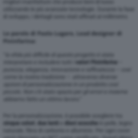
migliori manifatture che produce beni di lusso
utilizzando le più avanzate tecnologie. Durante la fase
di sviluppo, i dettagli sono stati affinati al millimetro.
Le parole di Paolo Lugaro
, Lead designer di
Pininfarina:
“
la sfida più difficile di questo progetto è stata
interpretare e includere tutti i
valori Pininfarina
–
purezza, eleganza, innovazione e raffinatezza – così
come la nostra tradizione – attraverso diverse
opzioni di personalizzazione in un prodotto così
piccolo. Non c’è stato spazio per gli errori e insieme
abbiamo fatto un ottimo lavoro
.”
Per la personalizzazione, è possibile scegliere tra
cinque colori
,
due lenti
e
dieci scocche
in pelle, legno
naturale, fibra di carbonio e alluminio. Per ogni cover
verrà rilasciato un NFT come certificato. Quest’ultimo