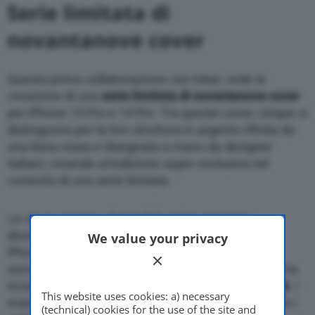
Serie limitata di
novantanove cover
Questa prima collaborazione con Inkar, vede la
creazione di una
serie limitata di novantanove cover
per iPhone 13 Pro e 14 Pro. Tra queste cover, cinque si
distinguono per la loro struttura in argento rifinita da
una linea rossa e disegnata a mano da designer
italiani, creando un’edizione super esclusiva nel
contesto di una serie limitata.
Le cover saranno disponibili online dal primo
dicembre 2022. Queste sono le prime cover per
We value your privacy
iPhone disegnate da Pininfarina nella sua storia e
sono completamente personalizzabili. Ogni cover ha
inciso un numero di serie che attesta la sua
unicità
. I
This website uses cookies: a) necessary
materiali scelti sono di altissima qualità e includono i
(technical) cookies for the use of the site and