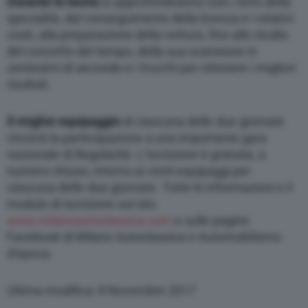
Durante la teoria
si approfondiranno tutti i temi della
specialità, dal conseguimento della licenza e i relativi
costi, alla preparazione della vettura, fino allo studio
del concetto del tempo, della sua scansione in
centesimi di secondo e i trucchi per ottenere i migliori
risultati.
Il miglior equipaggio
di ciascuna delle due giornate
vincerà la partecipazione a una importante gara
nazionale di Regolarità. L’iscrizione è gratuita, a
numero chiuso, intorno ai venti equipaggi per
ciascuna delle due giornate. Tutte le informazioni e il
modulo di iscrizione sul sito
www.milanoautoclassica.com
e sulle pagine
Facebook di Milano Autoclassica e Automobilismo
d’epoca.
Ultima modifica: 8 Novembre 2017