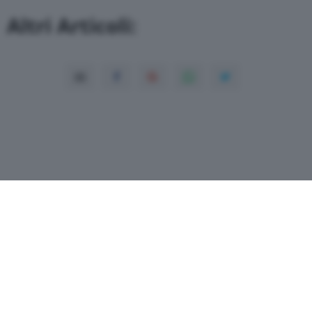
Altri Articoli:
Copyright© 2026 QN Media S.p.A. -
Dati
societari
-
ISSN
-
Dichiarazione di