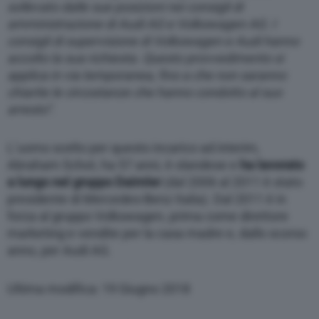
sollevato dalle sue posizioni nei consigli di
amministrazione di Audi AG e Volkswagen AG. I
consigli di supervisione di Volkswagen e Audi hanno
accolto la sua richiesta. Questo provvedimento si
applica in via temporanea, fino a che non saranno
chiarite le circostanze che hanno condotto al suo
arresto”
.
L’uomo scelto per questo incarico ad interim,
Abraham Schot, ha 57 anni, è olandese e
ha lavorato
a lungo nel gruppo Daimler
(dal 2006 al 2011 è stato
presidente di Mercedes-Benz Italia). Dal 2011 è in
forza al gruppo Volkswagen, prima come direttore
marketing e vendite per la casa madre e, dallo scorso
anno, per Audi AG.
Ultima modifica: 19 Giugno 2018