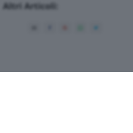
Altri Articoli:
Copyright© 2026 QN Media S.p.A. -
Dati
societari
-
ISSN
-
Dichiarazione di
accessibilità
- P.Iva 08475510155