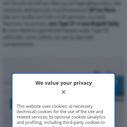
sul circuito di Zell am See (su un lago ghiacciato), nel
contesto dell’annuale manifestazione
GP Ice Race
,
che si è svolta tra il 28 e il 30 gennaio. La casa
francese ha portato
una Type 51 e una Bugatti Baby
II
, auto elettrica giocattolo basata sulla Type 35
utilizzata come safety car per la speciale
competizione.
We value your privacy
This website uses cookies: a) necessary
(technical) cookies for the use of the site and
related services; b) optional cookies (analytics
and profiling, including third-party cookies to