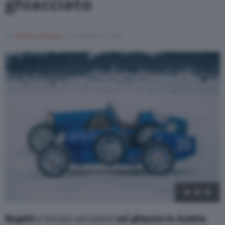
ghiacciato
Varie
Di
Andrea Bressa
15 Febbraio 2022
1
/
6
Bugatti
è tornata ad esibirsi
sul ghiaccio in Austria
,