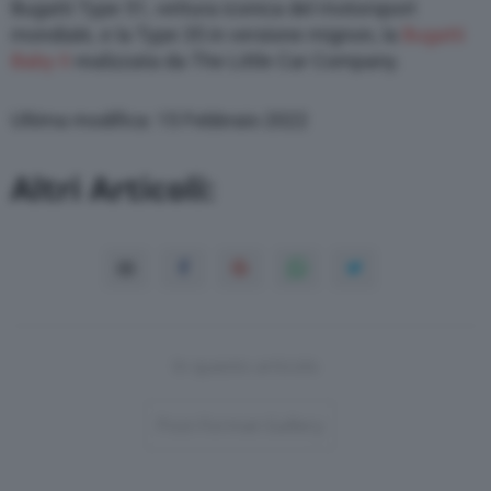
Bugatti Type 51, vettura iconica del motorsport
mondiale, e la Type 35 in versione mignon, la
Bugatti
Baby II
realizzata da The Little Car Company.
Ultima modifica: 15 Febbraio 2022
Altri Articoli:
In questo articolo
Post-Format-Gallery