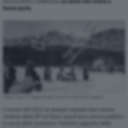
motociclette e addirittura
un aereo che volava a
bassa quota
.
Bugatti Type 51 e Bugatti Baby II alla GP Ice Race (Foto: Bugatti)
L’evento del 2022 ha dunque ospitato due vetture
simbolo della GP Ice Race, quest’anno senza pubblico
a causa delle restrizioni. Parliamo appunto della