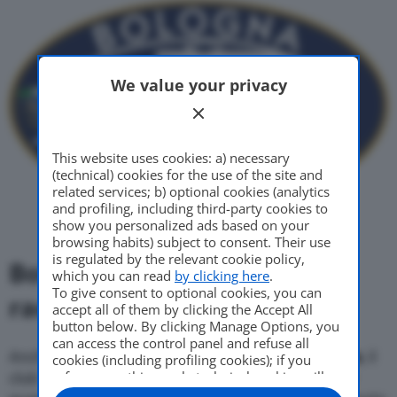
We value your privacy
This website uses cookies: a) necessary
(technical) cookies for the use of the site and
related services; b) optional cookies (analytics
and profiling, including third-party cookies to
show you personalized ads based on your
browsing habits) subject to consent. Their use
is regulated by the relevant cookie policy,
Bologna Autostoriche e il
which you can read
by clicking here
.
To give consent to optional cookies, you can
raduno a BolognaFiere
accept all of them by clicking the Accept All
button below. By clicking Manage Options, you
can access the control panel and refuse all
Anche per questa edizione di
Auto e Moto d’Epoca
, il
cookies (including profiling cookies); if you
refuse everything, only technical cookies will
club ha la possibilità di dedicare un’area interna al
be used by default. Here is the list of
providers
.