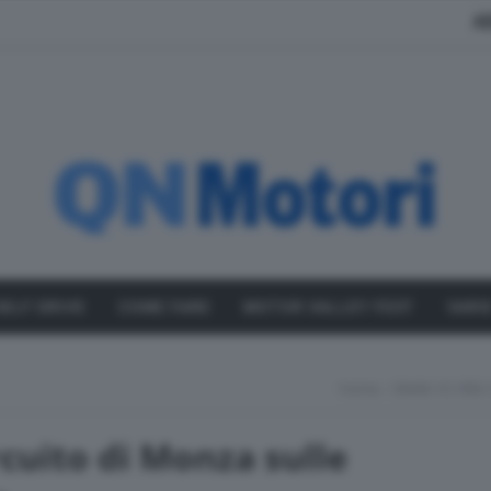
A
SELF DRIVE
COME FARE
MOTOR VALLEY FEST
VARI
Home
BMW X5 Rifà I
rcuito di Monza sulle