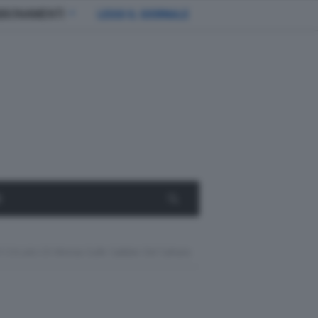
BBONAMENTI
LEGGI IL GIORNALE
E
l Circuito Di Monza Sulle Sabbie Del Sahara