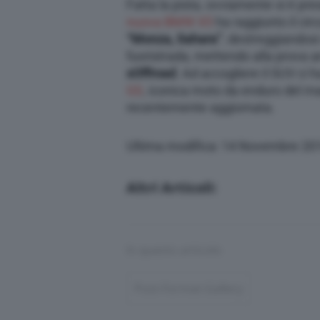
Fatta la pista, ovviamente si è pr
nuova BMW X5
ha raggiunto il ci
“Monza, Sahara”
, destreggiandosi
fuoristrada, mettendo alla prova a
xOffroad
. Ad accogliere il SUV ci 
GS
, iconica moto da enduro del m
recentemente aggiornata.
Ultima modifica: 14 Novembre 20
Altri Articoli:
In questo articolo
Post-Format-Gallery