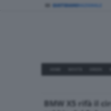
HOME
NOVITÀ
GREEN
BMW X5 rifà il ci