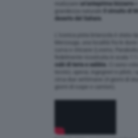
realizzare
un’anteprima bizzarra
e
grandezza naturale
il circuito di
deserto del Sahara
.
L’iconica pista brianzola è stata ri
Merzouga, una località fra le dune
curva e chicane (Lesmo, Parabolica
fedelmente ricostruita in scala 1
cubi di terra e sabbia
. Ci sono vol
tecnici, operai, ingegneri e piloti, 
circa due settimane (4 giorni di st
giorni di ruspe e camion).