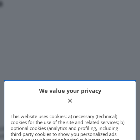
a
We value your privacy
This website uses cookies: a) necessary (technical)
cookies for the use of the site and related services; b)
optional cookies (analytics and profiling, including
o della
nuova BMW X5
(24 e
third-party cookies to show you personalized ads
 BMW Italia ha voluto
based on your browsing habits) subject to consent.