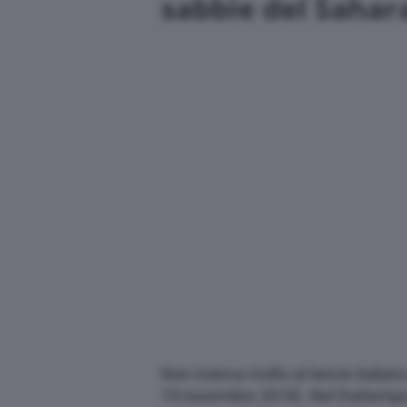
sabbie del Sahar
Non manca molto al lancio italian
15 novembre 2018). Nel frattempo