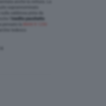
esentata anche la vettura. La
rcuito soprannominato
 sulla sabbiosa pista da
nche l’
inedito pacchetto
ha pensato la
BMW R 1250
archio tedesco
18