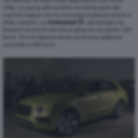
Per Bentley, la Pikes Peak rappresenta una nuova
sfida. La caccia all’ennesimo record da parte del
marchio inglese che ha una lunga tradizione di test e
sfide estreme. La
Continental GT
, ad esempio, ha
fissato il record di velocità su ghiaccio toccando i 330
km/h. Poi si è ripetuta anche su terreno sabbioso
arrivando a 290 km/h.