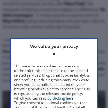
record di ascesa per un Suv alla
Pikes Peak
. Per
inseguire l’impresa, il marchio inglese si affiderà al “
Re
della montagna
“. E’ infatti questo il soprannome di
Rhys Millen
, pilota neozelandese che per due volta ha
trionfato sulla celebre salita del Colorado.
L’obiettivo della Bentley Bentayga è di battere il
tempo di 12’35″61 fissato nel 2014 da una
Range
We value your privacy
Rover Sport SVR
. Ricordiamo che l’arrampicata verso i
4.301 metri di Pikes Peak è formata da 156 curve e
per poco meno di 20 km di lunghezza. Bentayga dovrà
This website uses cookies: a) necessary
salire almeno a una velocità media di
60 miglia orarie
,
(technical) cookies for the use of the site and
ossia 96 km/h. Per domare la salita più impegnativa ci
related services; b) optional cookies (analytics
and profiling, including third-party cookies to
si affida quindi al Re della montagna.
show you personalized ads based on your
browsing habits) subject to consent. Their use
is regulated by the relevant cookie policy,
which you can read
by clicking here
.
To give consent to optional cookies, you can
accept all of them by clicking the Accept All