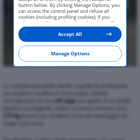
button below. By clicking Manage Options, you
can access the control panel and refuse all
cookies (including profiling cookies); if you
refuse everything, only technical cookies will
be used by default. Here is the list of
providers
.
Accept All
Cookie consent will be stored and applied also
to the other websites of Editoriale Nazionale
and their subdomains. By expressing your
choice on this site, you will therefore not be
Manage Options
asked again on other Editoriale Nazionale
websites that use the same consent
management platform (CMP). You can still
modify or withdraw your choice at any time
through the “Privacy Settings” section.
La vettura sarà molto simile a quella di produzione,
ma qualche modifica è necessaria. Intanto
l’introduzione di una
roll cage
, poi quella di un sedile
sportivo avvolgente. Inoltre verranno rimossi circa
272 kg
di peso per rendere l’auto più maneggevole
lungo il percorso.