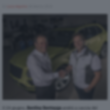
Di
Luca Aquino
28 Marzo 2018
Varie
Il 24 giugno,
Bentley Bentayga
andrà a caccia del