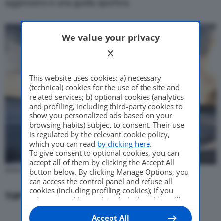
aggressivo e una guida sportiva.
We value your privacy
This website uses cookies: a) necessary
(technical) cookies for the use of the site and
related services; b) optional cookies (analytics
and profiling, including third-party cookies to
show you personalized ads based on your
browsing habits) subject to consent. Their use
is regulated by the relevant cookie policy,
which you can read
by clicking here
.
To give consent to optional cookies, you can
accept all of them by clicking the Accept All
BMW M2 CS
button below. By clicking Manage Options, you
can access the control panel and refuse all
cookies (including profiling cookies); if you
TOP 10 BRAND
refuse everything, only technical cookies will
be used by default. Here is the list of
providers
.
Accept All
Cookie consent will be stored and applied also