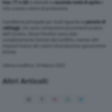
tron, TT e Q8
si attende la
seconda metà di aprile
e
solo a bassi volumi di produzione.
Il problema principale per Audi riguarda la
penuria di
cablaggi
, che sono componenti provenienti proprio
dall’Ucraina. Alcuni fornitori sono stati
completamente fermati dal conflitto, mentre altri
impianti hanno dei volumi di produzione gravemente
limitati.
Ultima modifica: 24 Marzo 2022
Altri Articoli: