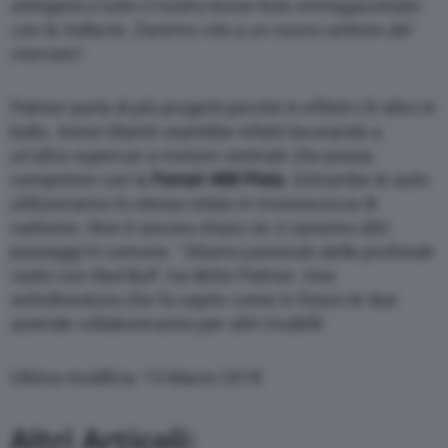
attingerà a tutto il nostro know-how immagazzinato
con la Valkyrie. Daremo vita a un nuovo settore del
mercato
“.
Palmer parla di più progetti perché in effetti c’è altro in
ballo. Aston Martin starebbe infatti lavorando a
un’altra supercar a motore centrale che possa
competere con la
Ferrari 488 Pista
. Entrambe le auto
utilizzeranno lo stesso telaio in monoscocca di
carbonio. Non è ancora chiaro se ci saranno altri
passaggi in comune. “
Stiamo ponendo delle profonde
radici con Red Bull
“, ha detto Palmer. Una
sottolineatura che fa capire come in futuro le due
aziende collaboreranno per altri modelli.
Ultima modifica: 13 Marzo 2018
Altri Articoli: