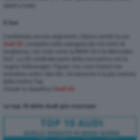
adatti a tutti).
Il Suv
Cambiando ancora segmento, citiamo anche la suv
Audi Q5
, compatta nella categoria dei 4,6 metri di
lunghezza, con rivali come la BMW X3 e la Mercedes
GLK. La Q5 condivide parte della meccanica con la
cugina Volkswagen Tiguan, ma i suoi motori non
scendono sotto i due litri. Ovviamente è la più costosa
della nostra Top.
Chiude la classifica l’
Audi A5
.
La top 10 delle Audi piú ricercate