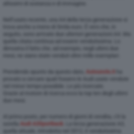
altissimi di sostanza e di immagine.
Nell’usato recente, una A4 della terza generazione si
trova anche a meno di 5mila euro. È vero che, in
seguito, sono arrivate due ulteriori generazioni A4. Ma
quella citata continua ad essere vendutissima. Lo
dimostra il fatto che, ad esempio, negli ultimi due
mesi, ne siano state venduti oltre mille esemplari.
Prendendo spunto da questo dato,
Autouncle.it
ha
provato a cercare quali fossero le Audi usate vendute
nel minor tempo possibile. Le più ricercate.
Grazie al motore di ricerca ecco la top ten degli ultimi
due mesi.
Al primo posto, per numero di giorni di vendita, c’è la
sorella
Audi
A3
Sportback
. La terza generazione A3,
quella attuale, introdotta nel 2012, è vendutissima