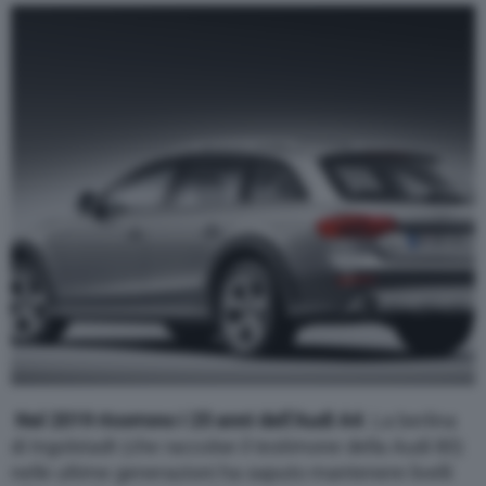
Nel 2019 ricorrono i 25 anni dell’Audi A4
. La berlina
di Ingolstadt (che raccolse il testimone della Audi 80)
nelle ultime generazioni ha saputo mantenere livelli