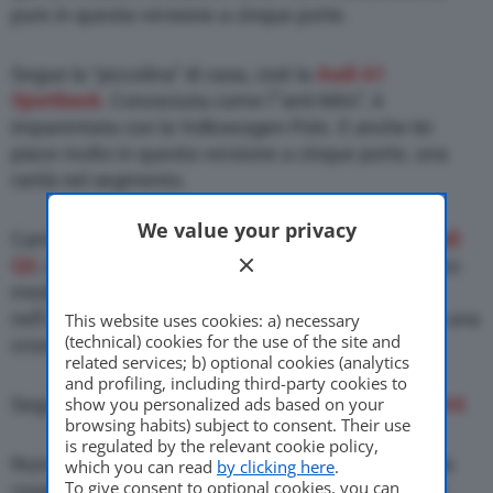
pure in questa versione a cinque porte.
Segue la “piccolina” di casa, cioè la
Audi A1
Sportback
. Conosciuta come l’”anti-Mini”, è
imparentata con la Volkswagen Polo. E anche lei
piace molto in questa versione a cinque porte, una
rarità nel segmento.
We value your privacy
Cambiando genere, in classifica si trova anche
Audi
Q3
, versione più abbordabile delle Q7 e Q5. Il prezzo
medio, nel suo caso, supera i 20mila euro. Ma
nell’usato si trova anche a meno. Niente male per una
This website uses cookies: a) necessary
(technical) cookies for the use of the site and
crossover compatta lussuosa e all’avanguardia.
related services; b) optional cookies (analytics
and profiling, including third-party cookies to
show you personalized ads based on your
Segue poi, per numero di giorni, la già citata
Audi A4
.
browsing habits) subject to consent. Their use
is regulated by the relevant cookie policy,
Nuovo crossover suv, ma con alcuni tratti anche da
which you can read
by clicking here
.
To give consent to optional cookies, you can
coupé, al quinto posto, con l’
Audi
Q2
: dalla fine del