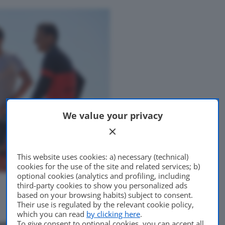
We value your privacy
This website uses cookies: a) necessary (technical)
cookies for the use of the site and related services; b)
optional cookies (analytics and profiling, including
third-party cookies to show you personalized ads
based on your browsing habits) subject to consent.
Their use is regulated by the relevant cookie policy,
which you can read
by clicking here
.
To give consent to optional cookies, you can accept all