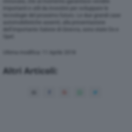
rinnovata, che al momento garantisce vendite
importanti e utili da investire per sviluppare le
tecnologie del prossimo futuro. Le due grandi case
automobilistiche assenti, alla presentazione
dell’importante Salone di Ginevra, sono state Ds e
Opel.
Ultima modifica: 11 Aprile 2018
Altri Articoli: