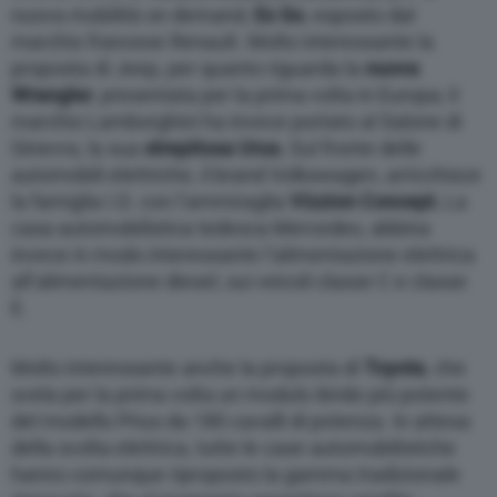
nuova mobilità on demand,
Ex Go
, esposto dal
marchio francese Renault. Molto interessante la
proposta di Jeep, per quanto riguarda la
nuova
Wrangler
, presentata per la prima volta in Europa; il
marchio Lamborghini ha invece portato al Salone di
Ginevra, la sua
strepitosa Urus.
Sul fronte delle
automobili elettriche, il brand Volkswagen, arricchisce
la famiglia I.D. con l’ammiraglia
Vizzion Concept.
La
casa automobilistica tedesca Mercedes, abbina
invece in modo interessante l’alimentazione elettrica
all’alimentazione diesel, sui veicoli classe C e classe
E.
Molto interessante anche la proposta di
Toyota
, che
svela per la prima volta un modulo ibrido più potente
del modello Prius da 180 cavalli di potenza. In attesa
della svolta elettrica, tutte le case automobilistiche
hanno comunque riproposto la gamma tradizionale