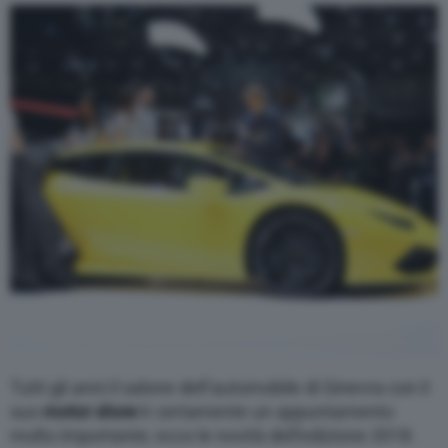
Varie
Tutti gli anni il salone dell’automobile di Ginevra con il
suo
motor show
è certamente un appuntamento
molto importante; ecco le novità dell’edizione 2018.