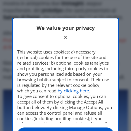
mostra in anteprima due
immagini
, seppur
mascherate, del
prototipo
che sarà presentato al
Salone di Parigi
, che si svolgerà dal 17 al 23 ottobre.
We value your privacy
Altro richiamo emozionale dopo la
Renault 5
Prototype
di inizio 2021. E dopo anche la
Ai4
,
concept
di Renault 4 volante
.
This website uses cookies: a) necessary
(technical) cookies for the use of the site and
Niente svolazzi, il concept omaggia la originale R4.
related services; b) optional cookies (analytics
and profiling, including third-party cookies to
Per ora qualche indizio sulla vettura uscita dalla
show you personalized ads based on your
matita di
Gilles Vidal,
Direttore del Design di Renault.
browsing habits) subject to consent. Their use
is regulated by the relevant cookie policy,
which you can read
by clicking here
.
To give consent to optional cookies, you can
accept all of them by clicking the Accept All
button below. By clicking Manage Options, you
can access the control panel and refuse all
cookies (including profiling cookies); if you
refuse everything, only technical cookies will
be used by default. Here is the list of
providers
.