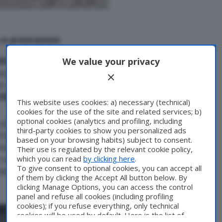
e prestazioni
We value your privacy
03 metri di lunghezza
e 3,06
zza e 1,68 metri di altezza.
 è il V
8 4.0 biturbo di
550 CV e 700 Nm di coppia
.
This website uses cookies: a) necessary (technical)
cookies for the use of the site and related services; b)
optional cookies (analytics and profiling, including
 stesso di
DB11
) con una
third-party cookies to show you personalized ads
 top anche in fuoristrada. Le
based on your browsing habits) subject to consent.
i: 4,5 secondi in
Their use is regulated by the relevant cookie policy,
which you can read
by clicking here
.
e velocità massima di
291
To give consent to optional cookies, you can accept all
arce e trazione integrale
of them by clicking the Accept All button below. By
clicking Manage Options, you can access the control
panel and refuse all cookies (including profiling
cookies); if you refuse everything, only technical
cookies will be used by default. Here is the list of