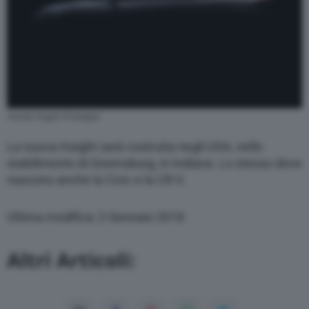
through the “Privacy Settings” section.
Honda Insight Prototype
La nuova Insight sarà costruita negli USA, nello
stabilimento di Greensburg, in Indiana. Lo stesso dove
nascono anche la Civic e la CR-V.
Ultima modifica: 2 Gennaio 2018
Altri Articoli: