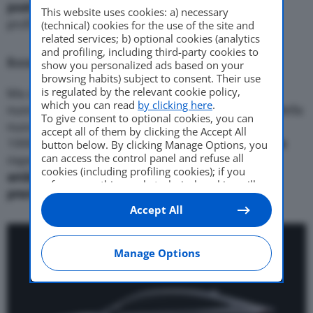
post
i, per quello che si può vedere dal
teaser
dal
This website uses cookies: a) necessary
profilo filante.
(technical) cookies for the use of the site and
related services; b) optional cookies (analytics
and profiling, including third-party cookies to
Ecco l’Honda two-motor hybrid system
show you personalized ads based on your
browsing habits) subject to consent. Their use
is regulated by the relevant cookie policy,
Ma soprattutto il
powertrain
sarà
ibrido
: il
which you can read
by clicking here
.
nuovo
Honda two-motor hybrid system
. Si tratta della
To give consent to optional cookies, you can
nuova generazione, a
19 anni di distanza
(era io
accept all of them by clicking the Accept All
1999) dalla prima Insight. L’evoluzione è nello
stile
button below. By clicking Manage Options, you
can access the control panel and refuse all
rispetto alle serie precedenti, ma anche nelle
cookies (including profiling cookies); if you
ambizioni
. La nuova Insight si preannuncia come
refuse everything, only technical cookies will
premium
(per i livelli americani).
be used by default. Here is the list of
providers
.
Accept All
Cookie consent will be stored and applied also
to the other websites of Editoriale Nazionale
and their subdomains. By expressing your
choice on this site, you will therefore not be
Manage Options
asked again on other Editoriale Nazionale
websites that use the same consent
management platform (CMP). You can still
modify or withdraw your choice at any time