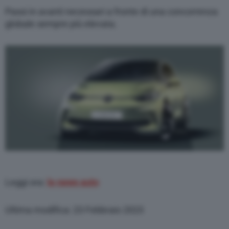
Passi in avanti necessari a fronte di una concorrenza
globale sempre più elevata.
Leggi ora:
le news auto
Ultima modifica: 23 Febbraio 2023