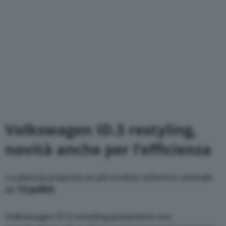
Volkswagen ID.3 restyling,
novità anche per l’efficienza
La plancia proporrà un più evoluto schermo centrale
da
12 pollici
.
Volkswagen ID.3 restyling presenterà una