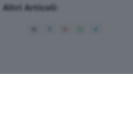
Altri Articoli:
Copyright© 2026 QN Media S.p.A. -
Dati
societari
-
ISSN
-
Dichiarazione di
accessibilità
- P.Iva 08475510155