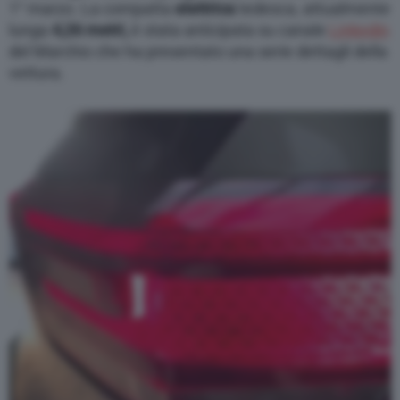
1° marzo. La compatta
elettrica
tedesca, attualmente
lunga
4,26 metri,
è stata anticipata su canale
Linkedin
del Marchio che ha presentato una serie dettagli della
vettura.