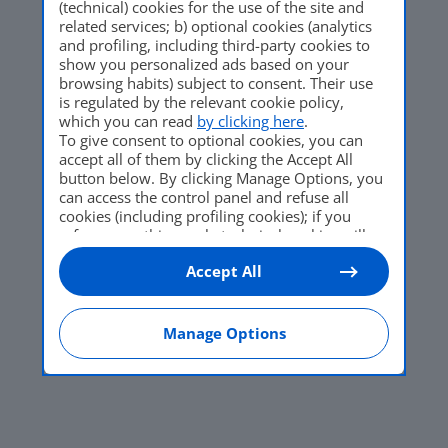
(technical) cookies for the use of the site and
related services; b) optional cookies (analytics
and profiling, including third-party cookies to
show you personalized ads based on your
browsing habits) subject to consent. Their use
is regulated by the relevant cookie policy,
which you can read
by clicking here
.
To give consent to optional cookies, you can
accept all of them by clicking the Accept All
button below. By clicking Manage Options, you
can access the control panel and refuse all
cookies (including profiling cookies); if you
refuse everything, only technical cookies will
be used by default. Here is the list of
providers
.
Accept All
Cookie consent will be stored and applied also
to the other websites of Editoriale Nazionale
and their subdomains. By expressing your
choice on this site, you will therefore not be
Manage Options
asked again on other Editoriale Nazionale
websites that use the same consent
management platform (CMP). You can still
modify or withdraw your choice at any time
through the “Privacy Settings” section.