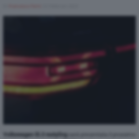
Di
Francesco Forni
23 Febbraio 2023
Volkswagen ID.3 restyling
sarà presentata il prossimo