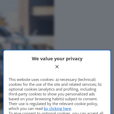
We value your privacy
This website uses cookies: a) necessary (technical)
cookies for the use of the site and related services; b)
optional cookies (analytics and profiling, including
third-party cookies to show you personalized ads
based on your browsing habits) subject to consent.
Their use is regulated by the relevant cookie policy,
which you can read
by clicking here
.
To give consent to optional cookies, you can accept all