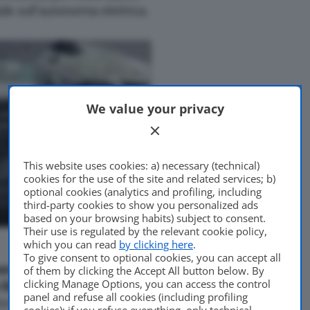
ide sull’autonomia elettrica.
We value your privacy
This website uses cookies: a) necessary (technical)
cookies for the use of the site and related services; b)
optional cookies (analytics and profiling, including
third-party cookies to show you personalized ads
based on your browsing habits) subject to consent.
Their use is regulated by the relevant cookie policy,
which you can read
by clicking here
.
To give consent to optional cookies, you can accept all
mento
, genera elettricità
of them by clicking the Accept All button below. By
clicking Manage Options, you can access the control
 ibrido
. In base alle
panel and refuse all cookies (including profiling
tovoltaica
può incrementare