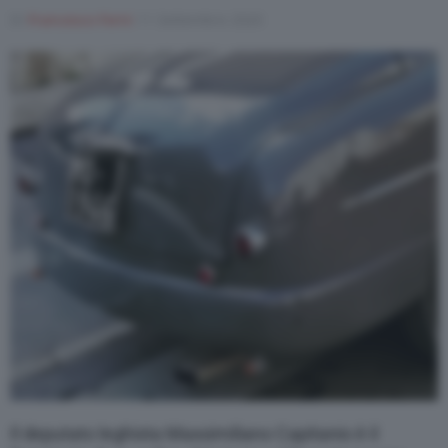
Di
Francesco Forni
11 Settembre 2020
Varie
Il deputato leghista Massimiliano Capitanio è il