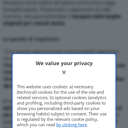
firmatario di un ordine del giorno al Decreto Legge
Semplificazioni. Presentato e approvato ieri alla
Camera, che permetterebbe il
recupero delle targhe
originali per i veicoli storici
.
Le parole di Capitanio
“Con questa approvazione
sarà possibile apportare
modifiche al Codice della Strada.
Per consentire
We value your privacy
l’immatricolazione dei veicoli di interesse storico con
l’utilizzo della targa della prima iscrizione al PRA.
Ovvero ottenere una targa nel formato e nella grafica
del periodo storico. Di costruzione o circolazione
”.
This website uses cookies: a) necessary
(technical) cookies for the use of the site and
related services; b) optional cookies (analytics
Si tratta di
un obiettivo da tempo perseguito
and profiling, including third-party cookies to
dall’
Automotoclub Storico Italiano
che finalmente si
show you personalized ads based on your
browsing habits) subject to consent. Their use
sta concretizzando
. Un segno di sensibilità da parte
is regulated by the relevant cookie policy,
delle forze politiche per la valorizzazione dei veicoli
which you can read
by clicking here
.