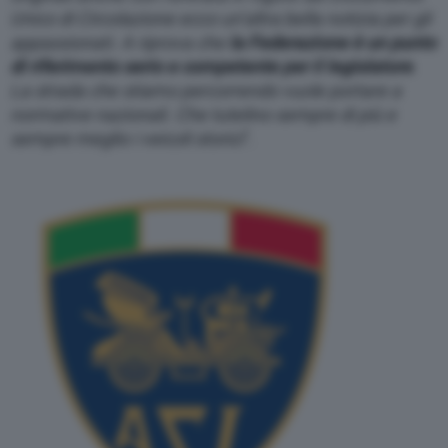
Unico di Circolazione
ecco un’altra bella notizia per gli
appassionati. A riprova che
la Federazione è un punto
di riferimento serio e competente per il legislatore
.
La strada che stiamo percorrendo vuole portare a
normative nazionali. Che tutelino sempre di più e
sempre meglio i veicoli storici
”.