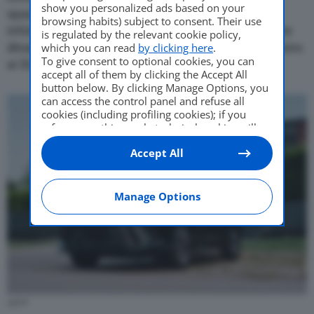
show you personalized ads based on your
spaziosi, materiali di alta qualità e un sistema di
browsing habits) subject to consent. Their use
infotainment intuitivo. Il design esterno riflette linee
is regulated by the relevant cookie policy,
dinamiche e proporzioni equilibrate, che conferiscono
which you can read
by clicking here
.
To give consent to optional cookies, you can
ai SUV un look aggressivo e sofisticato.
accept all of them by clicking the Accept All
button below. By clicking Manage Options, you
can access the control panel and refuse all
cookies (including profiling cookies); if you
refuse everything, only technical cookies will
be used by default. Here is the list of
providers
.
Accept All
Cookie consent will be stored and applied also
to the other websites of Editoriale Nazionale
and their subdomains. By expressing your
choice on this site, you will therefore not be
Manage Options
asked again on other Editoriale Nazionale
websites that use the same consent
management platform (CMP). You can still
modify or withdraw your choice at any time
through the “Privacy Settings” section.
G01F