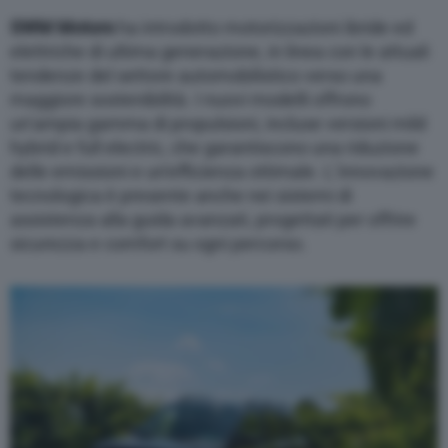
SWM Motors
ha introdotto motorizzazioni ibride ed
elettriche di ultima generazione, in linea con le attuali
tendenze del settore automobilistico verso una
maggiore sostenibilità. I nuovi modelli offrono
un’ampia gamma di propulsioni, incluse versioni mild
hybrid e full electric, che garantiscono una riduzione
delle emissioni e un’efficienza ottimale. L’innovazione
tecnologica è presente anche nei sistemi di
assistenza alla guida avanzati, progettati per offrire
sicurezza e comfort su ogni percorso.