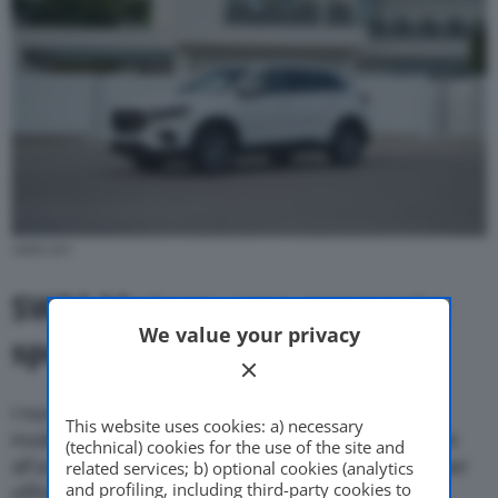
SWM G01
SWM Motors, una proposta
We value your privacy
speciale
I nuovi SUV di
SWM Motors
combinano uno stile
This website uses cookies: a) necessary
moderno e accattivante con soluzioni tecnologiche
(technical) cookies for the use of the site and
all’avanguardia. Ogni modello è stato progettato per
related services; b) optional cookies (analytics
and profiling, including third-party cookies to
offrire un’esperienza di guida unica, con interni