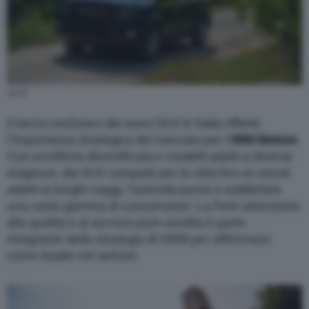
G03F
Il lancio esclusivo dei nuovi SUV in Italia riflette
l’importanza strategica del mercato per S
WM Motors
.
Con un’offerta diversificata e modelli adatti a diverse
esigenze, dai SUV compatti per la città fino ai veicoli
adatti ai lunghi viaggi, l’azienda punta a soddisfare
una vasta gamma di consumatori. La forte attenzione
alla qualità e al servizio post-vendita è parte
integrante della strategia di SWM per affermarsi
come leader nel settore.