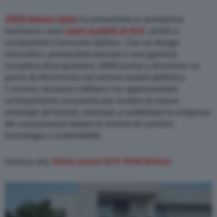
SWM Motors Italia
ha presentato in anteprima
esclusiva i suoi
nuovi modelli di SUV
, pronti a
conquistare il mercato italiano. Con un design
innovativo, prestazioni elevate e una gamma
completa di propulsioni, SWM punta a diventare un
punto di riferimento nel settore automobilistico.
L’evento, tenutosi a Milano, ha rappresentato
un’importante occasione per svelare le nuove
strategie del brand, orientate a soddisfare le esigenze
dei consumatori italiani in termini di comfort,
tecnologia e sostenibilità.
Scarica ora:
listino prezzi SUV SVM Motors