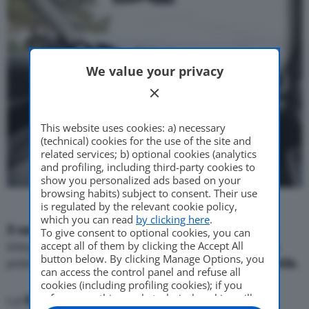
We value your privacy
This website uses cookies: a) necessary
(technical) cookies for the use of the site and
related services; b) optional cookies (analytics
and profiling, including third-party cookies to
show you personalized ads based on your
browsing habits) subject to consent. Their use
is regulated by the relevant cookie policy,
which you can read
by clicking here
.
Il cambio automatico di casa Suzuki
e la trazione
To give consent to optional cookies, you can
accept all of them by clicking the Accept All
integrale Allgrip aiutano a scaricare a terra tutta la
button below. By clicking Manage Options, you
potenza disponibile attraverso
due modalità di guida.
can access the control panel and refuse all
cookies (including profiling cookies); if you
refuse everything, only technical cookies will
La
Standard
fa funzionare insieme i due motori