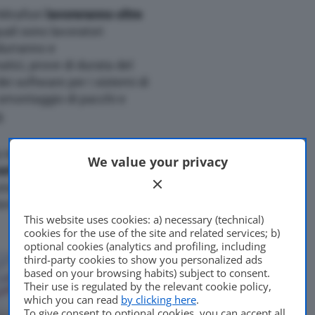
Mirafiori
lavoreranno oltre
uali sono lavoratori
ndurranno e
tici, prove di durata del
 dei software per i sistemi di
 smontaggio di pacchi e
.​
a realizzazione di un
Battery
We value your privacy
erica a Windsor, Ontario
,
na rete globale per lo
rie che si articolerà in sei
This website uses cookies: a) necessary (technical)
cookies for the use of the site and related services; b)
optional cookies (analytics and profiling, including
third-party cookies to show you personalized ads
based on your browsing habits) subject to consent.
Their use is regulated by the relevant cookie policy,
which you can read
by clicking here
.
To give consent to optional cookies, you can accept all