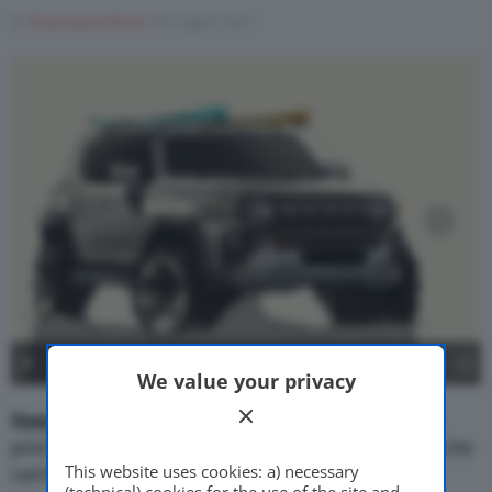
Di
Francesco Forni
29 Luglio 2021
Motor Valley Fest
Varie
1
/
2
SsangYong X200 - 2
We value your privacy
SsangYong X200
, la Casa coreana ha pubblicato i
primi due bozzetti,
teaser
,
ufficiali
del nuovo
Suv
, che
This website uses cookies: a) necessary
cambia registro nello stile.
(technical) cookies for the use of the site and