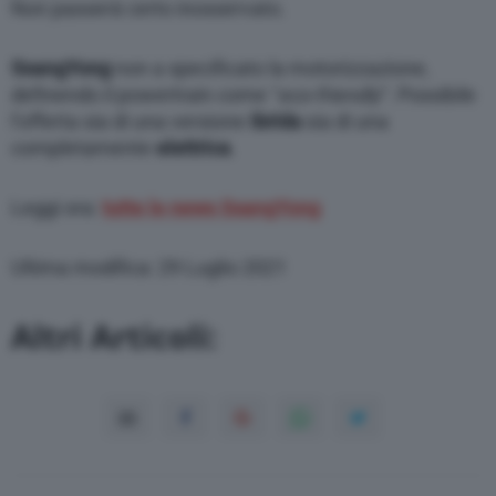
Non passerà certo inosservato.
SsangYong
non a specificato la motorizzazione,
definendo il powertrain come “
eco-friendly
“. Possibile
l’offerta sia di una versione
ibrida
sia di una
completamente
elettrica
.
Leggi ora:
tutte le news SsangYong
Ultima modifica: 29 Luglio 2021
Altri Articoli: