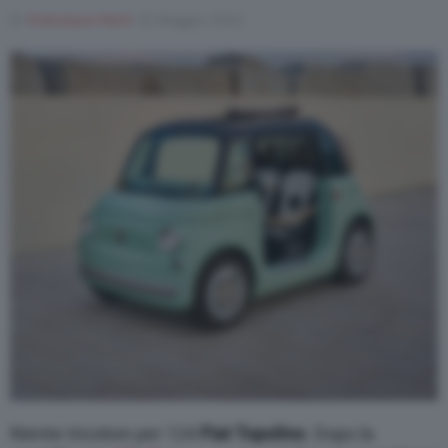
Di
Francesco Forni
20 Maggio 2024
Niente tricolore per 124
Fiat Topolino
. Dopo la