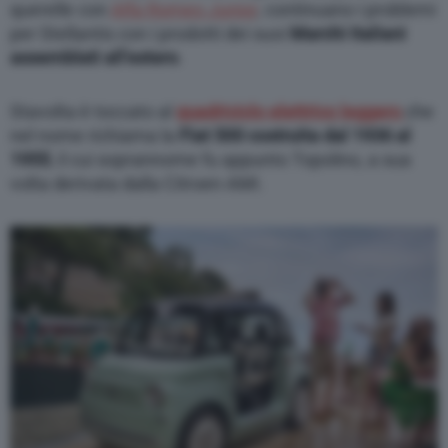
querelle con
Alfa Romeo Junior
, continuano i problemi
per Stellantis con i prodotti dei suoi
Marchi italiani
assemblati all’estero
.
Stavolta è toccato al
quadriciclo elettrico leggero
che
nel nome richiama la
Fiat 500 costruita dal 1936 al
1955
, il cui soprannome fu appunto Topolino, a sua
volta derivata dalla Citroen AMI.