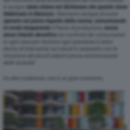
è sempre
stata chiara nel dichiarare che questo viene
fabbricato in Marocco
. Riteniamo dunque di avere
operato nel pieno rispetto delle norme, comunicando
in modo trasparente
il Paese di produzione
, senza
alcun intento decettivo
nei confronti dei consumatori.
In ogni caso per risolvere ogni questione è stato
deciso di intervenire sui veicoli in sequestro con la
rimozione dei piccoli adesivi previa autorizzazione
delle Autorità
“.
Un altro malinteso, non è un gran momento.