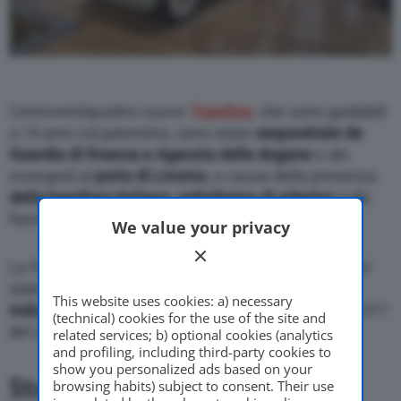
Centoventiquattro nuove
Topolino
, che sono guidabili
a 14 anni col patentino, sono state
sequestrate da
Guardia di finanza e Agenzia delle dogane
e dei
monopoli al
porto di Livorno
, a causa della presenza
della bandiera italiana, sottoforma di adesivo
sulle
fiancate.
We value your privacy
Le Fiat Topolino sono
prodotte in Marocco
, quindi è
stato contestato
il reato di vendita di prodotti
This website uses cookies: a) necessary
industriali con segni mendaci
, punito dall’articolo 517
(technical) cookies for the use of the site and
del codice penale.
related services; b) optional cookies (analytics
and profiling, including third-party cookies to
show you personalized ads based on your
Stellantis provvederà a
browsing habits) subject to consent. Their use