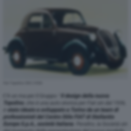
Fiat Topolino 500 (1936)
C’è un ma per il Gruppo: “
Il design della nuova
Topolino
, che è una auto storica per Fiat sin dal 1936,
è
stato ideato e sviluppato a Torino da un team di
professionisti del Centro Stile FIAT di Stellantis
Europe S.p.A., società italiana
. Peraltro, la Società sin
dal momento della presentazione del nuovo modello