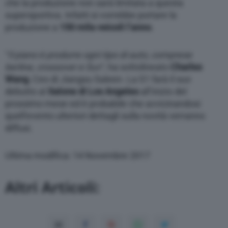
che la produzione non sarà limitata a questa
supersportiva. Infatti si vorrebbe portare la
produzione a
150 mila veicoli l’anno
.
“
Il piano è produrre ogni tipo di auto, comprese
berline, crossover e Suv
“, ha sottolineato
Charles
Wang
, Ceo di Jiangsu Saleen. La S1 farà il suo
debutto al
Salone di Los Angeles
all’inizio del
prossimo mese ed è probabile che avvicinandosi
quell’evento ulteriori dettagli sulla novità verranno
diffusi.
Ultima modifica: 14 Novembre 2017
Altri Articoli: