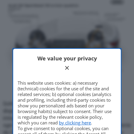
We value your privacy
This website uses cookies: a) necessary
(technical) cookies for the use of the site and
related services; b) optional cookies (analytics
and profiling, including third-party cookies to
Sotto il vestito, c’è un cuore a elettroni. Q4 è
show you personalized ads based on your
disponibile nelle versioni a trazione posteriore o
browsing habits) subject to consent. Their use
is regulated by the relevant cookie policy,
integrale quattro (con due motori elettrici, uno per
which you can read
by clicking here
.
ogni asse), con potenza da 170 a 299 cavalli e batterie
To give consent to optional cookies, you can
da 55 a 77 kWh. Che permettono una autonomia, a
accept all of them by clicking the Accept All