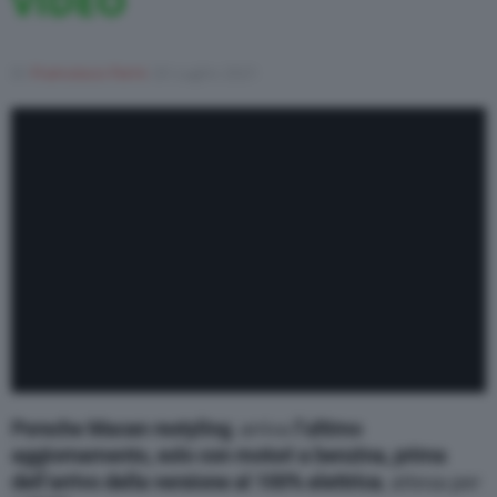
VIDEO
Di
Francesco Forni
20 Luglio 2021
Porsche Macan restyling
, arriva
l’ultimo
aggiornamento, solo con motori a benzina, prima
dell’arrivo della versione al 100% elettrica
, attesa per