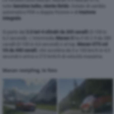
tutte
benzina turbo, niente ibrido
. Dotate di cambio
automatico PDK a doppia frizione e di
trazione
integrale
.
Si parte dal
2.0 ieri 4 cilindri da 265 cavalli
(0-100 in
6,2 secondi). L’intermedia
Macan S
ha il V6 2.9 da 280
cavalli (0-100 in 4,6 secondi) e al top,
Macan GTS col
V6 da 440 cavall
i, che accelera da 0 a 100 km/h in 4,3
secondi e arriva a 272 kmh/h di velocità massima.
Macan restyling, le foto