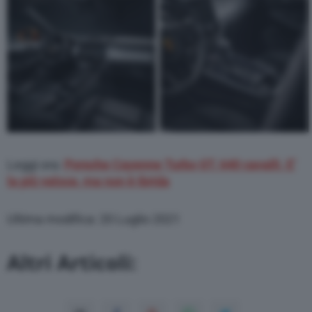
Leggi ora:
Porsche Cayenne Turbo GT, 640 cavalli. E’
la più veloce, ma non è ibrida
Ultima modifica: 20 Luglio 2021
Altri Articoli: