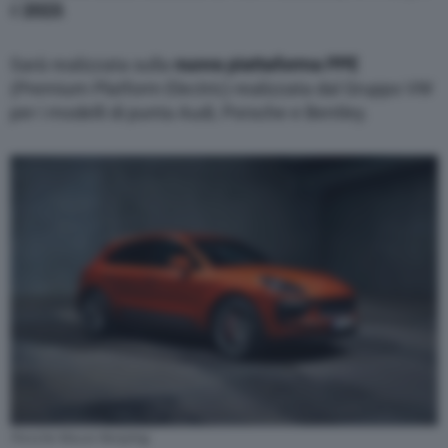
il
2023
.
Sarà realizzata sulla
nuova piattaforma PPE
(Premium Platform Electric) realizzata dal Gruppo VW
per i modelli di punta Audi, Porsche e Bentley.
Porsche Macan Restyling