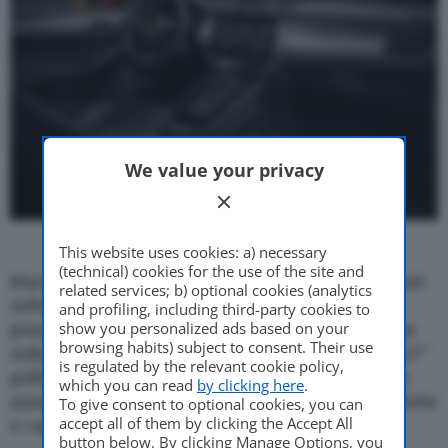
We value your privacy
This website uses cookies: a) necessary
(technical) cookies for the use of the site and
Macan restyling gode di un
telaio affinato
, anche nel
related services; b) optional cookies (analytics
software delle software delle sospensioni
and profiling, including third-party cookies to
show you personalized ads based on your
pneumatiche PASM (di serie su S e GTS, a richiesta
browsing habits) subject to consent. Their use
sulla 2 litri). I cerchi partono da 19” e arrivano fino 21”
is regulated by the relevant cookie policy,
pollici sul pacchetto
GTS Sport Package,
che ha un
which you can read
by clicking here
.
assetto più basso di 10 millimetri e tarature specifiche
To give consent to optional cookies, you can
accept all of them by clicking the Accept All
e i sedili sportivi con 18 regolazioni.
button below. By clicking Manage Options, you