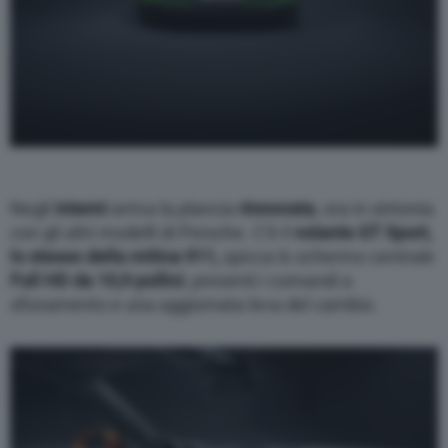
Negli
interni
arriva la plancia
rinnovata
, ora in sintonia
con gli altri modelli di Porsche. C’è il
volante GT Sport,
lo stesso della mitica 911,
spicca lo schermo centrale
Full HD da 10,9 pollici
, presenti i comandi a
sfioramento e una aggiornata leva del cambio.