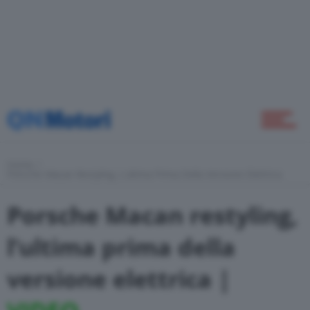
Come Fare
Motor Valley Fest
Home
Porsche Macan Restyling, L’ultima Prima Della Versione Elettrica
Varie
Porsche Macan restyling,
l’ultima prima della
versione elettrica |