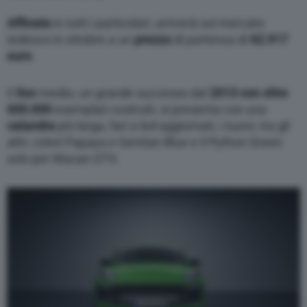
Affinata
in tutti i particolari, arriverà sul mercato
tedesco in ottobre a un
prezzo
di partenza di
62.917
euro
.
Il
Suv
medio, un grande successo dal
2013 con oltre
600.000
esemplari costruiti, si presenta con una
calandra
più larga, fari a led aggiornati, i nuovi, tra gli
altri, colori Papaya e Gentian Blue e il Python Green
solo per Macan GTS.