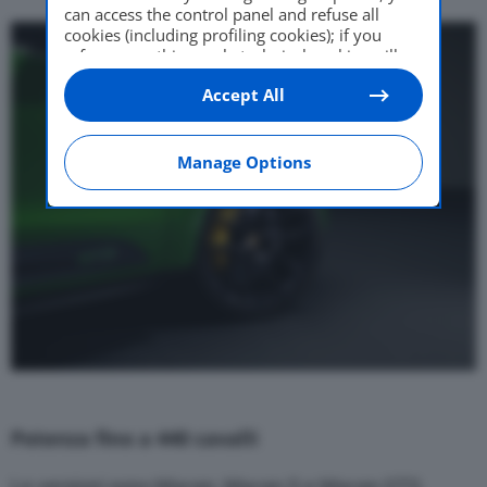
can access the control panel and refuse all
cookies (including profiling cookies); if you
refuse everything, only technical cookies will
be used by default. Here is the list of
providers
.
Accept All
Cookie consent will be stored and applied also
to the other websites of Editoriale Nazionale
and their subdomains. By expressing your
choice on this site, you will therefore not be
Manage Options
asked again on other Editoriale Nazionale
websites that use the same consent
management platform (CMP). You can still
modify or withdraw your choice at any time
through the “Privacy Settings” section.
Potenza fino a 440 cavalli
Le versioni sono Macan, Macan S e Macan GTS,