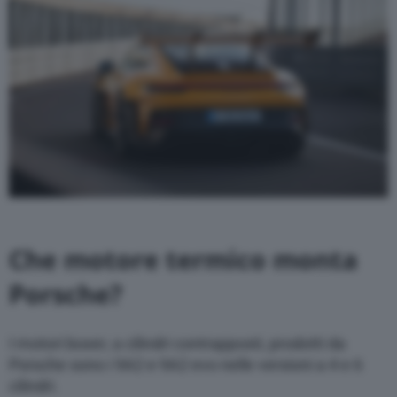
Che motore termico monta
Porsche?
I motori boxer, a cilindri contrapposti, prodotti da
Porsche sono i 9A2 e 9A2 evo nelle versioni a 4 e 6
cilindri.