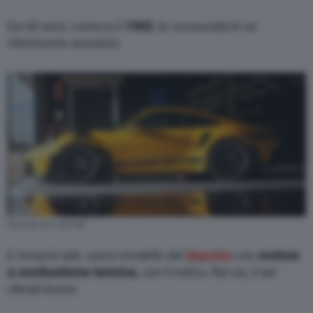
Da 60 anni, correva il
1963
, la
noveundici
è un
riferimento assoluto.
Porsche 911 GT3 RS
E rimarrà tale, unico modello del
Marchio
con
motore
a combustione termica
, con il mitico
flat six
, il sei
cilindri boxer.