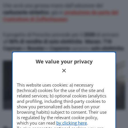
Che avrà una grossa mano dall’adozione del
carburante sintetico
, già in
produzione da parte del
Costruttore di Zuffenhausen
.
Il progetto di Porsche prevede per il
2030
di arrivare
all’
80% di vendite di auto elettriche
.
Macan
,
718
Cayman
e
Boxster
e
Cayenne
saranno
solo elettriche
.
We value your privacy
This website uses cookies: a) necessary
(technical) cookies for the use of the site and
related services; b) optional cookies (analytics
and profiling, including third-party cookies to
show you personalized ads based on your
browsing habits) subject to consent. Their use
is regulated by the relevant cookie policy,
which you can read
by clicking here
.