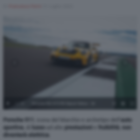
Di
Francesco Forni
31 Luglio 2023
1
/
49
Porsche 911 GT3 RS Signal Yellow - 19
Porsche 911
, icona del Marchio e archetipo dell’
auto
sportiva
, di
lusso
ad alte
prestazioni
e
fruibilità
,
non
diventerà elettrica
.