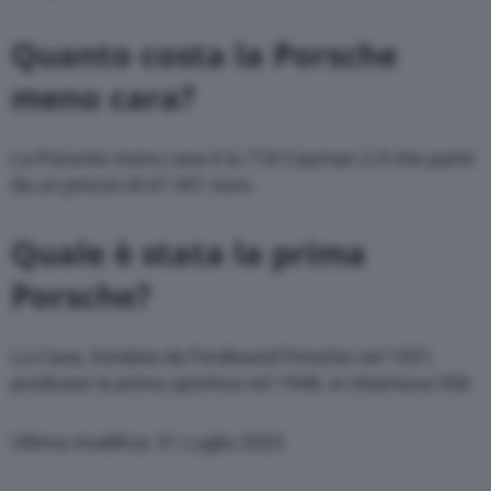
Quanto costa la Porsche
meno cara?
La Porsche meno cara è la 718 Cayman 2.0 che parte
da un prezzo di 67.401 euro.
Quale è stata la prima
Porsche?
La Casa, fondata da Ferdinand Porsche nel 1931,
produsse la prima sportiva nel 1948, si chiamava 356.
Ultima modifica: 31 Luglio 2023