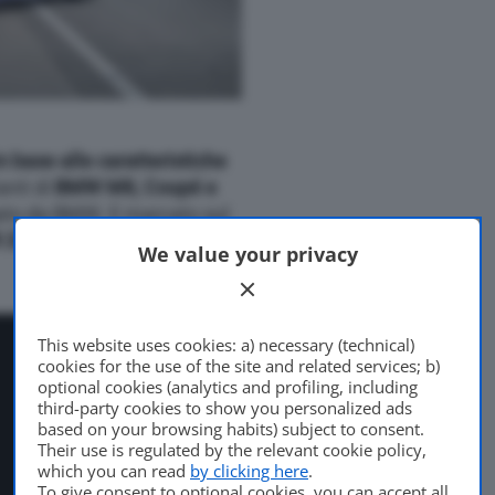
n base alle caratteristiche
nti di
BMW M8, Coupé e
ato da BMW. E marcato sul
20 (asse anteriore) e
We value your privacy
This website uses cookies: a) necessary (technical)
cookies for the use of the site and related services; b)
optional cookies (analytics and profiling, including
third-party cookies to show you personalized ads
based on your browsing habits) subject to consent.
Their use is regulated by the relevant cookie policy,
which you can read
by clicking here
.
To give consent to optional cookies, you can accept all