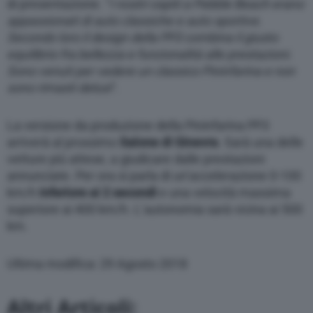
di presentazione. “
I nostri ospiti a Pebble Beach erano
appassionati di auto classiche e auto sportive.
Secondo loro il design della PF0 combina il giusto
equilibrio fra bellezza e funzionalità alle prestazioni.
Sono venuti per vedere un classico Pininfarina e non
sono rimasti delusi
“.
La versione da produzione della Pininfarina PF0
arriverà al prossimo
Salone di Ginevra
. Sarà una delle
vetture più attese, a giudicare dalle prestazioni
annunciate. Per ora si parla di un’accelerazione 0-100
km/h
inferiore ai 2 secondi
e una velocità massima
superiore ai 400 km/h. L’autonomia sarà vicina ai 500
km.
Ultima modifica: 29 Agosto 2018
Altri Articoli: