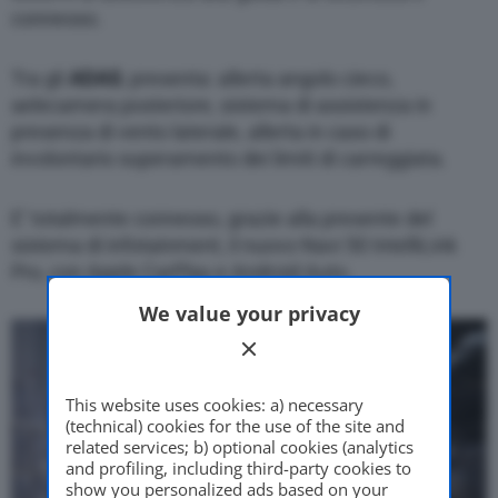
connesso.
Tra gli
ADAS
, presenta: allerta angolo cieco,
aelecamera posteriore, sistema di assistenza in
presenza di vento laterale, allerta in caso di
involontario superamento dei limiti di carreggiata.
E’ totalmente connesso, grazie alla presente del
sistema di infotainment, il nuovo Navi 50 IntelliLink
Pro, con Apple CarPlay e Android Auto.
We value your privacy
This website uses cookies: a) necessary
(technical) cookies for the use of the site and
related services; b) optional cookies (analytics
and profiling, including third-party cookies to
show you personalized ads based on your