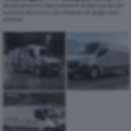
design presenta il tipico anteriore di Opel con luci per
la marcia diurna con LED integrate nei gruppi ottici
anteriori,