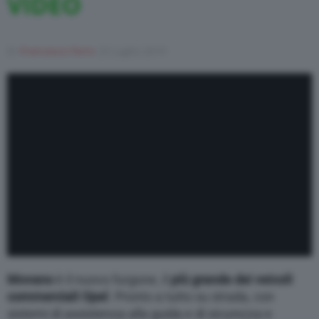
VIDEO
Varie
Di
Francesco Forni
23 Luglio 2019
Movano
è il nuovo furgone, il
più grande dei veicoli
commerciali Opel
. Pronto a tutto su strada, con
sistemi di assistenza alla guida e di sicurezza e