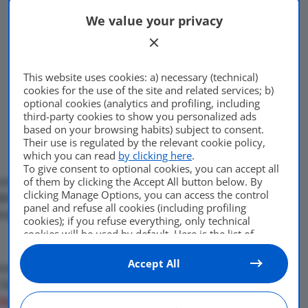
We value your privacy
This website uses cookies: a) necessary (technical)
cookies for the use of the site and related services; b)
optional cookies (analytics and profiling, including
third-party cookies to show you personalized ads
based on your browsing habits) subject to consent.
Their use is regulated by the relevant cookie policy,
which you can read
by clicking here
.
To give consent to optional cookies, you can accept all
velata il
23 marzo
al
of them by clicking the Accept All button below. By
clicking Manage Options, you can access the control
 del grande SUV di VW è
panel and refuse all cookies (including profiling
Di
Francesco Forni
ozzetto che per rivela
cookies); if you refuse everything, only technical
19 Marzo 2018
cookies will be used by default. Here is the list of
providers
. Cookie consent will be stored and applied
also to the other websites of Editoriale Nazionale and
Accept All
va Touareg, che condivide
their subdomains. By expressing your choice on this
e big del Gruppo, ovvero Audi
site, you will therefore not be asked again on other
Editoriale Nazionale websites that use the same
Cayenne
, avrà molte altre