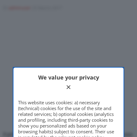
Di
adminuser
23 Marzo 2017
Motor Valley Fest
Varie
We value your privacy
This website uses cookies: a) necessary
(technical) cookies for the use of the site and
related services; b) optional cookies (analytics
and profiling, including third-party cookies to
show you personalized ads based on your
browsing habits) subject to consent. Their use
Il primo
Innovation Lab di Nissan
apre le porte presso