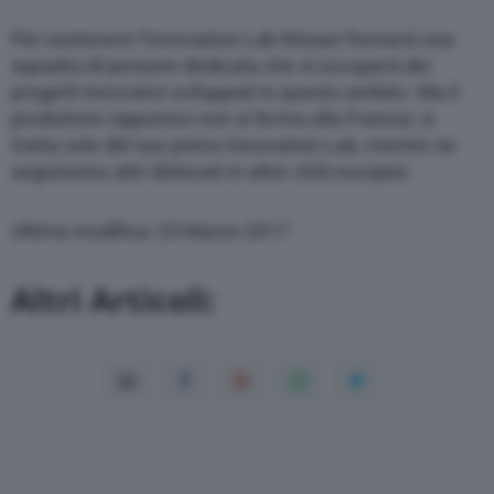
Per sostenere l’Innovation Lab Nissan formerà una
squadra di persone dedicata che si occuperà dei
progetti innovativi sviluppati in questo ambito. Ma il
produttore nipponico non si ferma alla Francia: si
tratta solo del suo primo Innovation Lab, mentre ne
seguiranno altri dislocati in altre città europee.
Ultima modifica: 23 Marzo 2017
Altri Articoli: