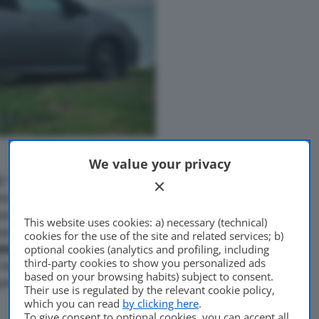
We value your privacy
 “Intelligent Buy”, che
mese. La versione da 62 kWh
ro o con rata da 229 euro
This website uses cookies: a) necessary (technical)
tura più
polivalente
sta
cookies for the use of the site and related services; b)
nnine a ricarica veloce
da
optional cookies (analytics and profiling, including
third-party cookies to show you personalized ads
5 minuti dovrebbero
based on your browsing habits) subject to consent.
rtando il raggio di azione a
Their use is regulated by the relevant cookie policy,
which you can read
by clicking here
.
To give consent to optional cookies, you can accept all