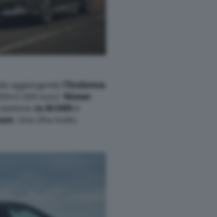
odo aggiungendo
l’Ecobonus
000+2.000 euro)
Nissan
 batteria d
a 40 kWh
è
euro
. Una cifra molto