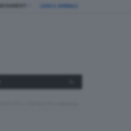
BBONAMENTI
LEGGI IL GIORNALE
E
n Sconto Fino A 2.000 Euro Per La Ripartenza