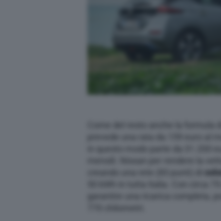
Come del resto anche la formula di
prevede una rata da 159 euro al 
in questo modo parte da 31.200 eu
mensili. Nissan per rendere la vet
creando una rete (83 punti) di
colo
50 kWh in tutta Italia. Con circa 7
garantire una ricarica completa, po
770 chilometri.