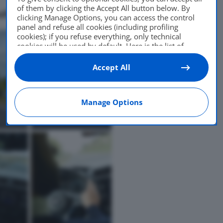
of them by clicking the Accept All button below. By
afica
clicking Manage Options, you can access the control
panel and refuse all cookies (including profiling
cookies); if you refuse everything, only technical
cookies will be used by default. Here is the list of
providers
. Cookie consent will be stored and applied
also to the other websites of Editoriale Nazionale and
Accept All
their subdomains. By expressing your choice on this
site, you will therefore not be asked again on other
Editoriale Nazionale websites that use the same
Manage Options
consent management platform (CMP). You can still
modify or withdraw your choice at any time through
the “Privacy Settings” section.