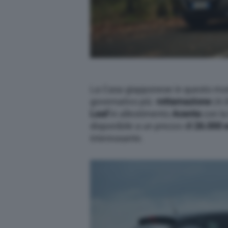
La Casa giapponese in questo m
governativo più
rottamazione
(4.
Leaf
in allestimento
Acenta
con la
disponibile a un prezzo d
i 26.000 
interessante.