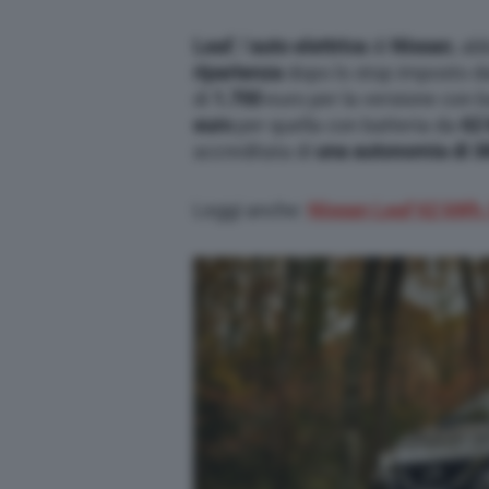
Leaf
, l’
auto elettrica
di
Nissan
, ab
ripartenza
dopo lo stop imposto d
di
1.700
euro per la versione con b
euro
per quella con batteria da
62
accreditata di
una autonomia di 3
Leggi anche:
Nissan Leaf 62 kWh, 