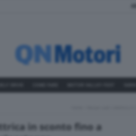
A
SELF DRIVE
COME FARE
MOTOR VALLEY FEST
VARI
Home
Nissan Leaf, L’elettrica I
ttrica in sconto fino a