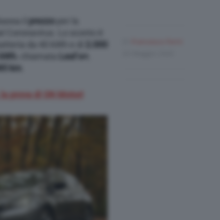
bassa il
prezzo
per la
al Coronavirus. Lo sconto è
Di
Francesco Forni
atteria da 40 kWh e di
2.000
20 Maggio 2020
 kWh
, chiamata
Leaf e+
,
85 km
.
la prova di QN Motori