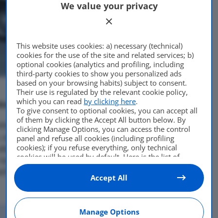
We value your privacy
This website uses cookies: a) necessary (technical)
cookies for the use of the site and related services; b)
optional cookies (analytics and profiling, including
third-party cookies to show you personalized ads
based on your browsing habits) subject to consent.
Their use is regulated by the relevant cookie policy,
which you can read
by clicking here
.
dotta in Turchia
To give consent to optional cookies, you can accept all
of them by clicking the Accept All button below. By
etto di equipaggiamenti che
clicking Manage Options, you can access the control
ta, una gamma completa di
panel and refuse all cookies (including profiling
cookies); if you refuse everything, only technical
odotta nello stabilimento
cookies will be used by default. Here is the list of
 la
prossima ASX
, sarà
providers
. Cookie consent will be stored and applied
ll’Alleanza Renault-Nissan-
also to the other websites of Editoriale Nazionale and
Accept All
their subdomains. By expressing your choice on this
site, you will therefore not be asked again on other
Editoriale Nazionale websites that use the same
Manage Options
consent management platform (CMP). You can still