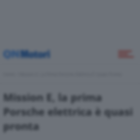
Novità
Green
Home
Mission E, La Prima Porsche Elettrica È Quasi Pronta
Self Drive
Mission E, la prima
Come Fare
Porsche elettrica è quasi
pronta
Motor Valley Fest