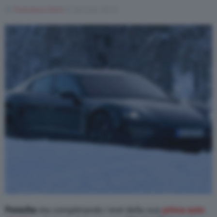
Di
Francesco Forni
5 Gennaio 2018
Varie
Porsche
sta completando i test della sua
prima auto