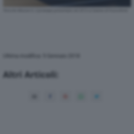
Porsche Mission E, il prototipo presentato nel 2015 al Salone di Francoforte
Ultima modifica: 5 Gennaio 2018
Altri Articoli: