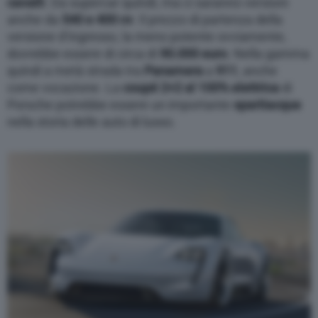
cavalli
. Da supercar quindi, ma ci saranno versioni
anche da
540 e 400 cv
. Il prezzo di partenza della
versione d’ingresso, la meno potente ovviamente,
dovrebbe essere di circa di
90.000 euro
. Nella gamma
quindi a metà strada tra
Panamera
a
911
, anche
come vocazione. La
coupé 2+2 al 100% elettrica
di
Porsche potrebbe essere un importante
spartiacque
nella storia delle auto di lusso.